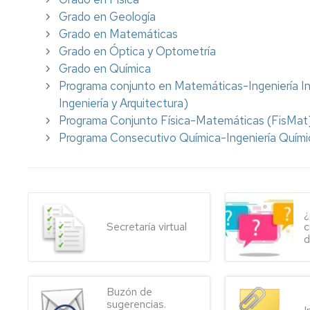
e
Complementarias
Grado en Geología
Inclusión
Grado en Matemáticas
Tutorías
Grado en Óptica y Optometría
Imágenes
de
Impresos
Grado en Química
la
Programa conjunto en Matemáticas-Ingeniería In
Facultad
Ingeniería y Arquitectura)
Programa Conjunto Física-Matemáticas (FisMat
Localización
Programa Consecutivo Química-Ingeniería Quími
Cómo
llegar
¿
Secretaría virtual
c
d
Buzón de
sugerencias.