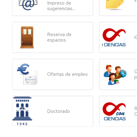
I
Impreso de
sugerencias...
Reserva de
i
espacios
C
Ofertas de empleo
p
R
Doctorado
C