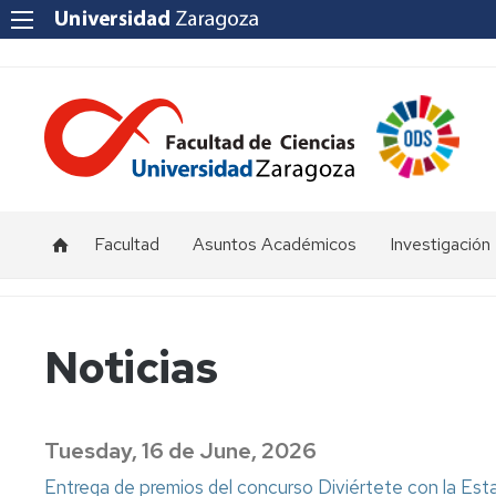
Facultad
Asuntos Académicos
Investigación
Presentación
Titulaciones
I+D+i
Unizar
Órganos
Calendario
Noticias
de
y
Institutos
representación
horarios
y
Centros
Departamentos
Normativas
Tuesday, 16 de June, 2026
Grupos
de
Actas
Innovación
Entrega de premios del concurso Diviértete con la Esta
Investigación
y
docente