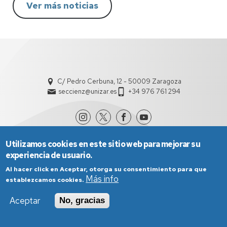
Ver más noticias
C/ Pedro Cerbuna, 12 - 50009 Zaragoza
seccienz@unizar.es
+34 976 761 294
Utilizamos cookies en este sitio web para mejorar su
experiencia de usuario.
Al hacer click en Aceptar, otorga su consentimiento para que
Más info
establezcamos cookies.
Aviso Legal
Condiciones generales de uso
Política de Privacidad
Política de Cookies
Aceptar
No, gracias
Política de Accesibilidad