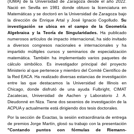
(IUMA)
de la Universidad de Zaragoza desde el año 2022.
Nació en Sevilla en 1981 donde obtuvo la licenciatura en
Matemáticas y se doctoró en la Universidad de Zaragoza bajo
la dirección
de Enrique Artal y José Ignacio Cogolludo.
Su
investigación se ubica en el campo de la Geometría
Algebraica y la Teoría de Singularidades.
Ha publicado
numerosos artículos de impacto internacional, ha sido invitado
a diversos congresos nacionales e internacionales y ha
impartido múltiples cursos y seminarios
de especialización
matemática. También ha implementado varios paquetes de
cálculo simbólico.
Es investigador principal del proyecto
Ministerio al que pertenece y miembro del Comité Científico de
la Red EACA.
Ha realizado diversas estancias de investigación
entre las que destacamos la Universidad de Illinois en
Chicago, donde disfrutó de una ayuda Fulbright, CIMAT
Zacatecas,
Universidad de Aachen y Laboratorio J. A.
Dieudonné en Niza.
Tiene dos sexenios de investigación de la
ACPUA y actualmente está dirigiendo dos tesis doctorales.
Por la sección de Exactas, la sesión extraordinaria de entrega
de premios
Jorge Martín, glosó su trabajo con la presentación
"Contando puntos con fórmulas de Riemann-