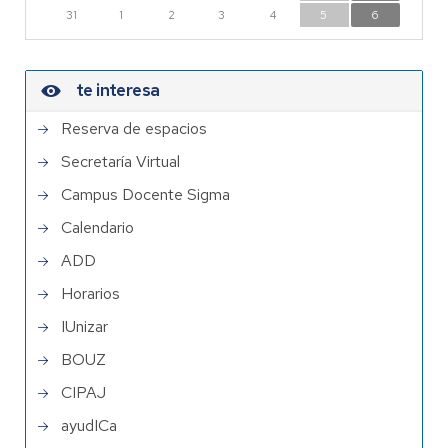
31
1
2
3
4
5
6
te interesa
Reserva de espacios
Secretaría Virtual
Campus Docente Sigma
Calendario
ADD
Horarios
IUnizar
BOUZ
CIPAJ
ayudICa