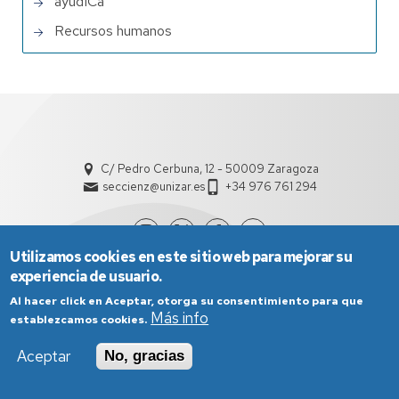
ayudICa
Recursos humanos
C/ Pedro Cerbuna, 12 - 50009 Zaragoza
seccienz@unizar.es
+34 976 761 294
Utilizamos cookies en este sitio web para mejorar su
experiencia de usuario.
Al hacer click en Aceptar, otorga su consentimiento para que
Más info
establezcamos cookies.
Aceptar
No, gracias
Aviso Legal
Condiciones generales de uso
Política de Privacidad
Política de Cookies
Política de Accesibilidad