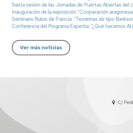
Sexta sesión de las Jornadas de Puertas Abiertas del
FC
Acuerdos
Consejo
Inauguración de la exposición “Cooperación aragonesa
Plan
de
Doctorado
tutor
Seminario Rubio de Francia: “Teoremas de tipo Berkson
Facultad
y
Conferencia del Programa Expertia: “¿Qué hacemos Al re
mentor
Departament
Acuerdos
de
Movilidad
Perfil
Ver más noticias
Comisión
del
Permanente
PDI
Acceso
y
y
Junta
matrícula
Biblioteca
Electoral
Trámites
Actividades
Elecciones
académicos
Senatus
Becas
Científico
y
C/ Ped
ayudas
Comisión
al
de
estudio
Igualdad,
Diversidad
Actividades