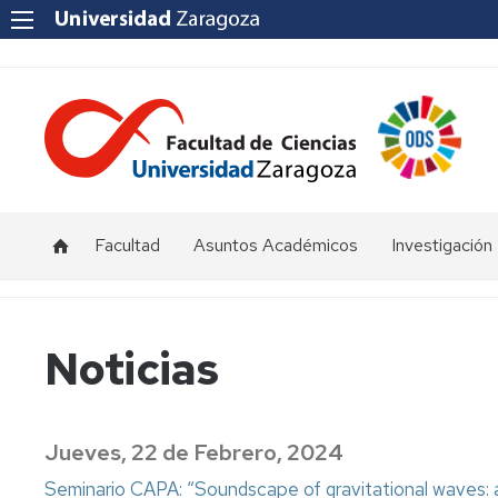
Facultad
Asuntos Académicos
Investigación
Presentación
Titulaciones
I+D+i
Unizar
Órganos
Calendario
Noticias
de
y
Institutos
representación
horarios
y
Centros
Departamentos
Normativas
Jueves, 22 de Febrero, 2024
Grupos
de
Actas
Innovación
Seminario CAPA: “Soundscape of gravitational waves: 
Investigación
y
docente