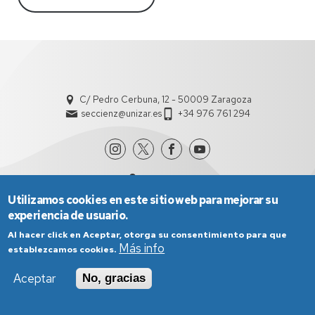
C/ Pedro Cerbuna, 12 - 50009 Zaragoza
seccienz@unizar.es
+34 976 761 294
Utilizamos cookies en este sitio web para mejorar su
experiencia de usuario.
Al hacer click en Aceptar, otorga su consentimiento para que
Más info
establezcamos cookies.
Aviso Legal
Condiciones generales de uso
Política de Privacidad
Política de Cookies
Política de Accesibilidad
Aceptar
No, gracias