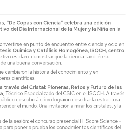
(seminarios
de
de
Coordinadores
y
La
Secundaria
Puertas
conferencias)
Facultad
Abiertas
Orientación
de
a
Estudiar
ras, “De Copas con Ciencia” celebra una edición
y
Ciencias
Exposiciones
Permanentes
centros
INSTRUMENTA
en
ivo del Día Internacional de la Mujer y la Niña en la
Empleo
con
de
la
Unizar
los
Aragón
Publicaciones
Facultad
Temporales
Revista
HOLOGRAMAS
Día
os
ODS
de
Conciencias
Internacional
convertirse en punto de encuentro entre ciencia y ocio en
Normativa
Ciencias
Jornada
de
La
ntesis Química y Catálisis Homogénea, ISQCH, centro
Actos
Actos
de
la
Otras
Tabla
bjetivo es claro: demostrar que la ciencia también se
Académicos
de
Puertas
Luz
Ciclos
Museos
publicaciones
Periódica
e de una buena conversación.
Graduación
Abiertas
2026
de
Interactiva
ue cambiaron la historia del conocimiento y en
General
salidas
Ciencia
Semana
eras científicas.
profesionales
y
San
del
Aragón
de
Sociedad
Alberto
11F
Visitas
en
a través del Cristal: Pioneras, Retos y Futuro de las
Ciencias
Magno
Profesores
estado
ña
, Técnico Especializado del CSIC en el ISQCH. A través
Facultad
cuántico
Otras
Ciclo
Actividades
 público descubrirá cómo lograron descifrar la estructura
a
Cátedras
actividades
Encuentros
relacionadas
ender el mundo. Una invitación a mirar los cristales, y la
centros
institucionales
de
con
con
Cooperación
de
Proyección
la
el
aragonesa:
Secundaria
de la sesión: el concurso presencial Hi Score Science -
Social
Ciencia
bicentenario
Una
Informes
de
marca
na para poner a prueba los conocimientos científicos del
sobre