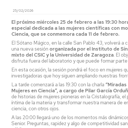
de
Actas
Innovación
Investigación
y
docente
25/02/2026
FC
Acuerdos
Consejo
Plan
El próximo miércoles 25 de febrero a las 19:30 ho
de
Doctorado
tutor
especial dedicada a las mujeres científicas con mot
Facultad
y
Ciencia, que se conmemora cada 11 de febrero.
mentor
Departament
El Sótano Mágico, en la calle San Pablo 43, volverá a 
Acuerdos
de
una nueva sesión
organizada por el Instituto de Sí
Movilidad
Perfil
Comisión
del
mixto del CSIC y la Universidad de Zaragoza
. El o
Permanente
PDI
Acceso
disfruta fuera del laboratorio y que puede formar part
y
y
En esta ocasión, la sesión pondrá el foco en mujeres q
Junta
matrícula
Biblioteca
investigadoras que hoy siguen ampliando nuestras front
Electoral
Trámites
Actividades
La tarde comenzará a las 19:30 con la charla
“Miradas 
Elecciones
académicos
Mujeres en Ciencia”, a cargo de Pilar García Ordu
de historias de mujeres pioneras en la Cristalografía, el
Senatus
Becas
íntima de la materia y transformar nuestra manera de ent
Científico
y
ciencia, con otros ojos.
ayudas
A las 20:00 llegará uno de los momentos más dinámicos 
Comisión
al
Senior. Preguntas, rapidez y algo de competitividad sa
de
estudio