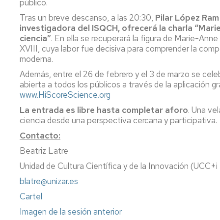
público.
Igualdad,
Diversidad
Actividades
Tras un breve descanso, a las 20:30,
Pilar López Ram
e
Complementarias
investigadora del ISQCH, ofrecerá la charla “Mari
Inclusión
ciencia”
. En ella se recuperará la figura de Marie-Anne 
Tutorías
XVIII, cuya labor fue decisiva para comprender la compos
Imágenes
moderna.
de
Impresos
la
Además, entre el 26 de febrero y el 3 de marzo se cele
Facultad
abierta a todos los públicos a través de la aplicación g
www.HiScoreScience.org
Localización
La entrada es libre hasta completar aforo
. Una ve
ciencia desde una perspectiva cercana y participativa.
Cómo
llegar
Contacto:
Beatriz Latre
Unidad de Cultura Científica y de la Innovación (UCC
blatre@unizar.es
Cartel
Imagen de la sesión anterior