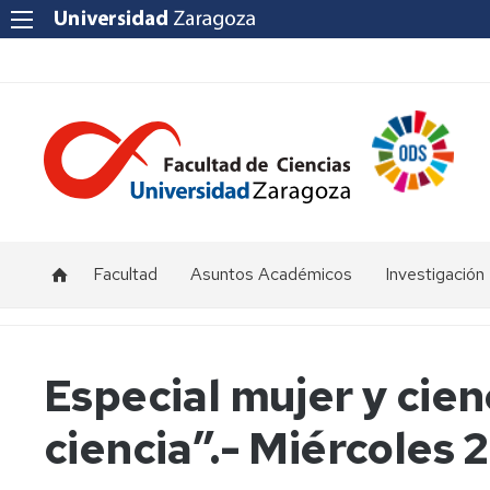
Facultad
Asuntos Académicos
Investigación
Presentación
Titulaciones
I+D+i
Unizar
Órganos
Calendario
Especial mujer y cien
de
y
Institutos
representación
horarios
y
ciencia”.- Miércoles 
Centros
Departamentos
Normativas
Grupos