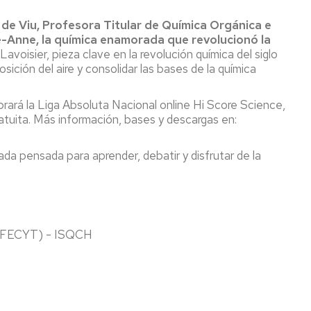
Darwin
Taller
que
la
Geoforo
de
transforma
inserción
por
 de Viu, Profesora Titular de Química Orgánica e
impresion
laboral
una
La
e-Anne, la química enamorada que revolucionó la
3D
Nueva
ciencia
La
Lavoisier, pieza clave en la revolución química del siglo
Cultura
de
Fac.
Programa
ición del aire y consolidar las bases de la química
de
tu
Semana
Ciencias
Expertia
la
vida
de
con
Tierra
Inmersión
los
Enlaces
brará la Liga Absoluta Nacional online Hi Score Science,
en
ODS
Año
de
ratuita. Más información, bases y descargas en:
Ciencias
Terremoto
Internacional
interés
de
de
#LovePlanet:
lada pensada para aprender, debatir y disfrutar de la
Used
la
Taller
Hacer
de
Luz
de
arte
1953
talento
para
matemático
cambiar
la
Pint
sociedad
of
Olimpiadas
+i FECYT) - ISQCH
Science
Científicas
Bicicletas
en
De
Hands
Ruanda
Copas
on
con
Particles
Ciencia
Vulcanólogas,