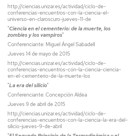
http://ciencias.unizar.es/actividad/ciclo-de-
conferencias-encuentros-con-la-ciencia-el-
universo-en-claroscuro-jueves-11-de
"
Ciencia en el cementerio: de la muerte, los
zombies y los vampiros
"
Conferenciante: Miguel Ángel Sabadell
Jueves 14 de mayo de 2015
http://ciencias.unizar.es/actividad/ciclo-de-
conferencias-encuentros-con-la-ciencia-ciencia-
en-el-cementerio-de-la-muerte-los
"
La era del silicio
"
Conferenciante: Concepción Aldea
Jueves 9 de abril de 2015
http://ciencias.unizar.es/actividad/ciclo-de-
conferencias-encuentros-con-la-ciencia-la-era-del-
silicio-jueves-9-de-abril
"
El Segundo Principio de la Termodinámica y el