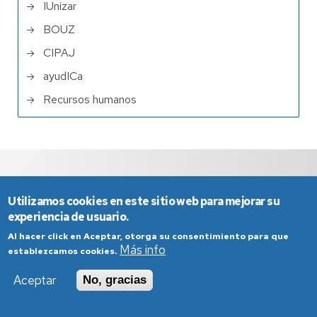
IUnizar
BOUZ
CIPAJ
ayudICa
Recursos humanos
Utilizamos cookies en este sitio web para mejorar su
C/ Pedro Cerbuna, 12 - 50009 Zaragoza
experiencia de usuario.
seccienz@unizar.es
+34 976 761 294
Al hacer click en Aceptar, otorga su consentimiento para que
Más info
establezcamos cookies.
Aceptar
No, gracias