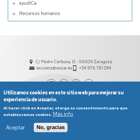
ayudICa
Recursos humanos
C/ Pedro Cerbuna, 12 - 50009 Zaragoza
seccienz@unizar.es
+34 976 761 294
Utilizamos cookies en este sitio web para mejorar su
experiencia de usuario.
Al hacer click en Aceptar, otorga su consentimiento para que
Más info
establezcamos cookies.
Aceptar
No, gracias
Aviso Legal
Condiciones generales de uso
Política de Privacidad
Política de Cookies
Política de Accesibilidad