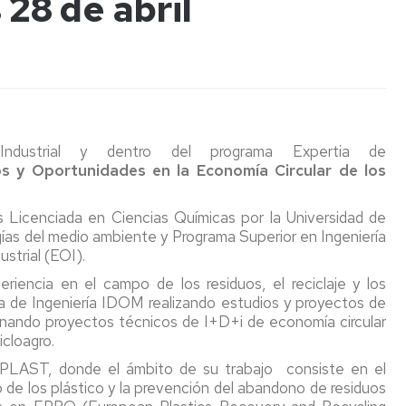
 28 de abril
(seminarios
de
de
Coordinadores
y
La
Secundaria
Puertas
conferencias)
Facultad
Abiertas
Orientación
de
a
Estudiar
y
Ciencias
Exposiciones
Permanentes
centros
INSTRUMENTA
en
Empleo
con
de
la
Unizar
los
Aragón
Publicaciones
Facultad
Temporales
Revista
HOLOGRAMAS
Día
os
ODS
de
Conciencias
Internacional
dustrial y dentro del programa Expertia de
Normativa
Ciencias
Jornada
de
La
s y Oportunidades en la Economía Circular de los
Actos
Actos
de
la
Otras
Tabla
Académicos
de
Puertas
Luz
Ciclos
Museos
publicaciones
Periódica
Graduación
Abiertas
2026
de
Interactiva
s Licenciada en Ciencias Químicas por la Universidad de
General
salidas
Ciencia
Semana
gías del medio ambiente y Programa Superior en Ingeniería
profesionales
y
San
del
Aragón
strial (EOI).
de
Sociedad
Alberto
11F
Visitas
en
Ciencias
Magno
Profesores
estado
riencia en el campo de los residuos, el reciclaje y los
Facultad
cuántico
Otras
Ciclo
Actividades
a de Ingeniería IDOM realizando estudios y proyectos de
a
Cátedras
actividades
Encuentros
relacionadas
nando proyectos técnicos de I+D+i de economía circular
centros
institucionales
de
con
con
Cooperación
icloagro.
de
Proyección
la
el
aragonesa:
PLAST, donde el ámbito de su trabajo consiste en el
Secundaria
Social
Ciencia
bicentenario
Una
Informes
do de los plástico y la prevención del abandono de residuos
de
marca
sobre