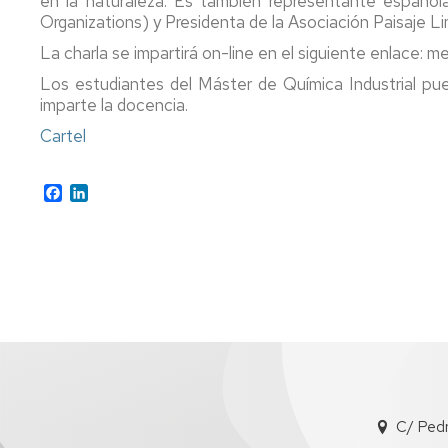
en la naturaleza. Es también representante españo
Igualdad,
Organizations) y Presidenta de la Asociación Paisaje Li
Diversidad
Actividades
e
Complementarias
La charla se impartirá on-line en el siguiente enlace:
Inclusión
Los estudiantes del Máster de Química Industrial pued
Tutorías
imparte la docencia.
Imágenes
de
Impresos
Cartel
la
Facultad
Facebook
LinkedIn
Localización
Cómo
llegar
C/ Ped