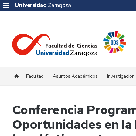
Facultad
Asuntos Académicos
Investigación
Presentación
Titulaciones
I+D+i
Unizar
Órganos
Calendario
Conferencia Programa
de
y
Institutos
representación
horarios
y
Oportunidades en la 
Centros
Departamentos
Normativas
Grupos