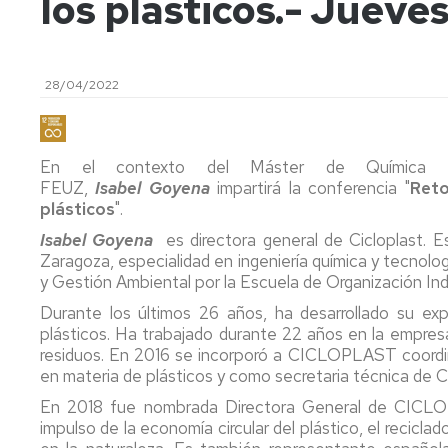
los plásticos.- Jueves
de
Actas
Innovación
Investigación
y
docente
FC
Acuerdos
Consejo
Plan
28/04/2022
de
Doctorado
tutor
Facultad
y
mentor
Departament
Acuerdos
En el contexto del Máster de Química In
de
Movilidad
Perfil
FEUZ,
Isabel Goyena
impartirá la conferencia "
Reto
Comisión
del
plásticos
".
Permanente
PDI
Acceso
y
y
Isabel Goyena
es directora general de Cicloplast. E
Junta
matrícula
Biblioteca
Zaragoza, especialidad en ingeniería química y tecnolo
Electoral
y Gestión Ambiental por la Escuela de Organización Indu
Trámites
Actividades
Elecciones
Durante los últimos 26 años, ha desarrollado su expe
académicos
plásticos. Ha trabajado durante 22 años en la empres
Senatus
Becas
residuos. En 2016 se incorporó a CICLOPLAST coordi
Científico
y
en materia de plásticos y como secretaria técnica de C
ayudas
En 2018 fue nombrada Directora General de CICLO
Comisión
al
impulso de la economía circular del plástico, el recicla
de
estudio