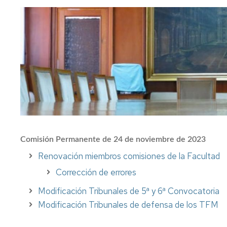
FC
Acuerdos
Consejo
Plan
de
Doctorado
tutor
Facultad
y
mentor
Departament
Acuerdos
de
Movilidad
Perfil
Comisión
del
Permanente
PDI
Acceso
y
y
Junta
matrícula
Biblioteca
Electoral
Trámites
Actividades
Comisión Permanente de 24 de noviembre de 2023
Elecciones
académicos
Renovación miembros comisiones de la Facultad
Senatus
Becas
Corrección de errores
Científico
y
ayudas
Modificación Tribunales de 5ª y 6ª Convocatoria
Comisión
al
de
Modificación Tribunales de defensa de los TFM
estudio
Igualdad,
Diversidad
Actividades