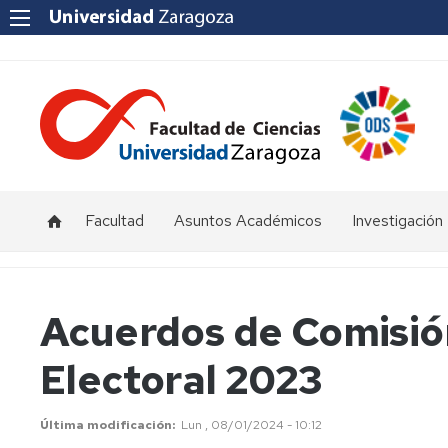
Facultad
Asuntos Académicos
Investigación
Presentación
Titulaciones
I+D+i
Unizar
Órganos
Calendario
Acuerdos de Comisió
de
y
Institutos
representación
horarios
y
Electoral 2023
Centros
Departamentos
Normativas
Grupos
de
Actas
Innovación
Última modificación
Lun , 08/01/2024 - 10:12
Investigación
y
docente