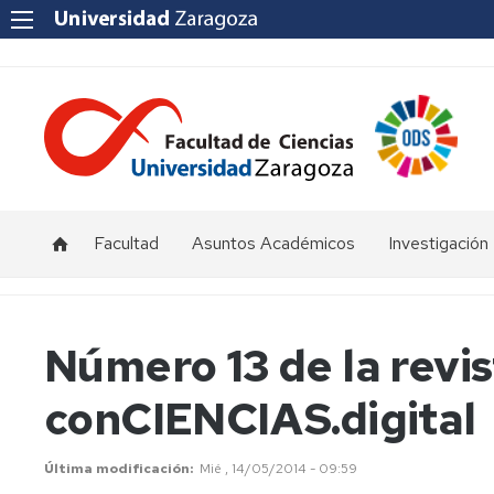
Facultad
Asuntos Académicos
Investigación
Presentación
Titulaciones
I+D+i
Unizar
Órganos
Calendario
Número 13 de la revi
de
y
Institutos
representación
horarios
y
conCIENCIAS.digital
Centros
Departamentos
Normativas
Grupos
de
Actas
Innovación
Última modificación
Mié , 14/05/2014 - 09:59
Investigación
y
docente