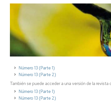
FC
Acuerdos
Consejo
Plan
de
Doctorado
tutor
Facultad
y
mentor
Departament
Acuerdos
de
Movilidad
Perfil
Comisión
del
Permanente
PDI
Acceso
y
y
Junta
matrícula
Biblioteca
Electoral
Trámites
Actividades
Número 13 (Parte 1)
Elecciones
académicos
Número 13 (Parte 2)
Senatus
Becas
También se puede acceder a una versión de la revista 
Científico
y
ayudas
Número 13 (Parte 1)
Comisión
al
Número 13 (Parte 2)
de
estudio
Igualdad,
Diversidad
Actividades