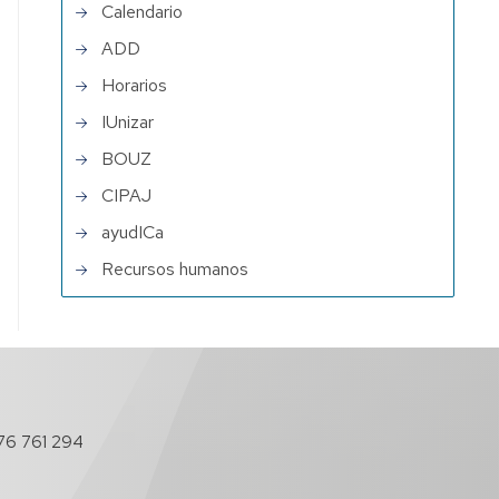
Calendario
ADD
Horarios
IUnizar
BOUZ
CIPAJ
ayudICa
Recursos humanos
76 761 294