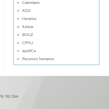
Calendario
ADD
Horarios
IUnizar
BOUZ
CIPAJ
ayudICa
Recursos humanos
76 761 294