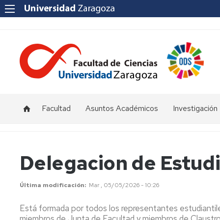
Facultad
Asuntos Académicos
Investigación
Presentación
Titulaciones
I+D+i
Unizar
Órganos
Calendario
Delegacion de Estud
de
y
Institutos
representación
horarios
y
Centros
Última modificación
Mar , 05/05/2026 - 10:26
Departamentos
Normativas
Grupos
Está formada por todos los representantes estudiantil
de
Actas
Innovación
miembros de Junta de Facultad y miembros de Claustro
Investigación
y
docente