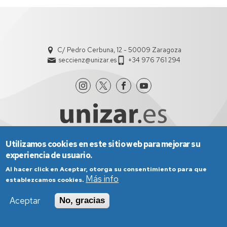
C/ Pedro Cerbuna, 12 - 50009 Zaragoza
seccienz@unizar.es
+34 976 761 294
Utilizamos cookies en este sitio web para mejorar su
experiencia de usuario.
Aviso Legal
Condiciones generales de uso
Política de Privacidad
Política de Cookies
Al hacer click en Aceptar, otorga su consentimiento para que
Política de Accesibilidad
Más info
establezcamos cookies.
Aceptar
No, gracias