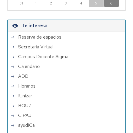
31
1
2
3
4
5
6
te interesa
Reserva de espacios
Secretaría Virtual
Campus Docente Sigma
Calendario
ADD
Horarios
IUnizar
BOUZ
CIPAJ
ayudICa