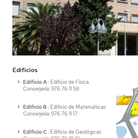
FC
Acuerdos
Consejo
Plan
de
Doctorado
tutor
Facultad
y
mentor
Departament
Acuerdos
de
Movilidad
Perfil
Comisión
del
Permanente
PDI
Acceso
y
y
Junta
matrícula
Biblioteca
Edificios
Electoral
Trámites
Actividades
Edificio A
: Edificio de Física
Elecciones
académicos
Conserjería: 976 76 11 58
Senatus
Becas
Científico
y
Edificio B
: Edificio de Matemáticas
ayudas
Conserjería: 976 76 11 17
Comisión
al
de
estudio
Igualdad,
Edificio C
: Edificio de Geológicas
Diversidad
Actividades