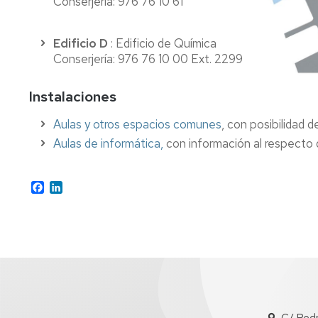
Conserjería: 976 76 10 61
e
Complementarias
Inclusión
Tutorías
Edificio D
: Edificio de Química
Imágenes
Conserjería: 976 76 10 00 Ext. 2299
de
Impresos
la
Instalaciones
Facultad
Aulas y otros espacios comunes
, con posibilidad de
Localización
Aulas de informática,
con información al respecto 
Cómo
llegar
Facebook
LinkedIn