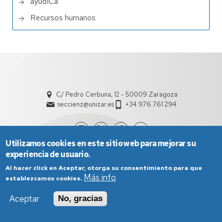
ayudICa
Recursos humanos
C/ Pedro Cerbuna, 12 - 50009 Zaragoza
seccienz@unizar.es
+34 976 761 294
Utilizamos cookies en este sitio web para mejorar su
experiencia de usuario.
Al hacer click en Aceptar, otorga su consentimiento para que
Más info
establezcamos cookies.
Aceptar
No, gracias
Aviso Legal
Condiciones generales de uso
Política de Privacidad
Política de Cookies
Política de Accesibilidad