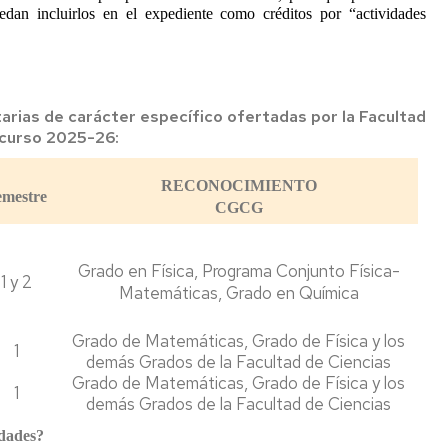
edan incluirlos en el expediente como créditos por “actividades
Doctoras
en
Ciencias"
Murales
arias de carácter específico ofertadas por la Facultad
antiguos
 curso 2025-26:
Zoel
García
RECONOCIMIENTO
emestre
de
CGCG
Galdeano
Otros
Grado en Física, Programa Conjunto Física-
1 y 2
Matemáticas, Grado en Química
Grado de Matemáticas, Grado de Física y los
1
demás Grados de la Facultad de Ciencias
Grado de Matemáticas, Grado de Física y los
1
demás Grados de la Facultad de Ciencias
idades?