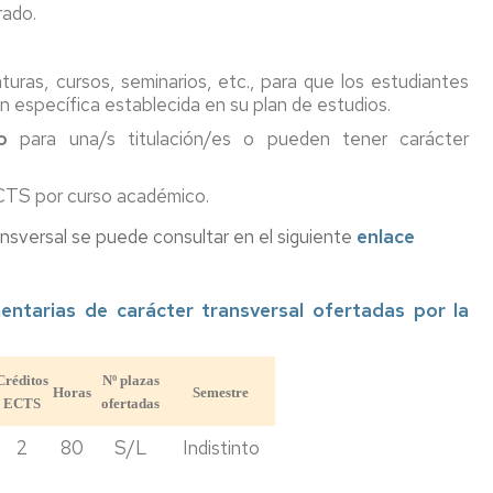
rado.
impresion
laboral
una
La
3D
Nueva
ciencia
La
Cultura
de
Fac.
Programa
turas, cursos, seminarios, etc., para que los estudiantes
de
tu
Semana
Ciencias
Expertia
la
vida
de
con
n específica establecida en su plan de estudios.
Tierra
Inmersión
los
Enlaces
o
para una/s titulación/es o pueden tener carácter
en
ODS
Año
de
Ciencias
Terremoto
Internacional
interés
de
de
#LovePlanet:
TS por curso académico.
Used
la
Taller
Hacer
nsversal se puede consultar en el siguiente
enlace
de
Luz
de
arte
1953
talento
para
matemático
cambiar
la
Pint
mentarias de carácter transversal ofertadas por la
sociedad
of
Olimpiadas
Science
Científicas
Bicicletas
Créditos
Nº plazas
en
De
Hands
Horas
Semestre
ECTS
ofertadas
Ruanda
Copas
on
con
Particles
2
80
S/L
Indistinto
Ciencia
Vulcanólogas,
una
Diviértete