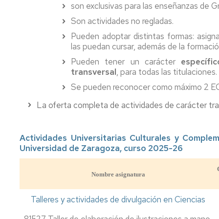
son exclusivas para las enseñanzas de G
e
Complementarias
Inclusión
Son actividades no regladas.
Tutorías
Pueden adoptar distintas formas: asigna
Imágenes
las puedan cursar, además de la formació
de
Impresos
la
Pueden tener un carácter
específic
Facultad
transversal
, para todas las titulaciones.
Localización
Se pueden reconocer como máximo 2 EC
La oferta completa de actividades de carácter tra
Cómo
llegar
Actividades Universitarias Culturales y Comple
Universidad de Zaragoza, curso 2025-26
Nombre asignatura
Talleres y actividades de divulgación en Ciencias
81527 Taller de elaboración de ilustraciones a mano,