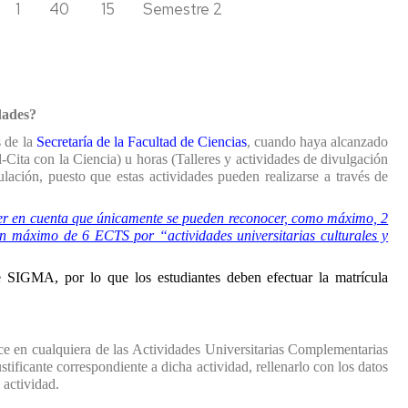
vida
1
40
15
Semestre 2
Premio
con
desafiando
Don
la
a
Bosco
estadística
los
volcanes
Museos
Geología:
La
dades?
Mujeres
cara
en
oculta
s de la
Secretaría de la Facultad de Ciencias
, cuando haya alcanzado
la
de
-Cita con la Ciencia) u horas (Talleres y actividades de divulgación
Ciencia
la
ulación,
puesto que estas actividades pueden realizarse a través de
Ciencia
Geometría
ener en cuenta que únicamente se pueden reconocer, como máximo, 2
Natural
Hi
 máximo de 6 ECTS por “actividades universitarias culturales y
Score
Science
Proyecto
e SIGMA, por lo que los estudiantes deben efectuar la matrícula
Libera-
SEO/BirdLife.
Unidos
contra
ice en cualquiera de las Actividades Universitarias Complementarias
la
stificante correspondiente a dicha actividad, rellenarlo con los datos
basuraleza
 actividad.