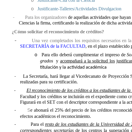
Justificante-Cita con la Ciencia
o
Justificante-Talleres/Actividades Divulgacion
o
-
Para los organizadores
de aquellas actividades que hayan 
Ciencias la firma, certificando la realización de dicha activi
¿Cómo solicitar el reconocimiento de créditos?
-
Una vez completados los requisitos necesarios en 
SECRETARÍA de la FACULTAD
, en el plazo establecido
Para ello
deberá cumplimentar el impreso de
So
o
grados
y
acompañará a la solicitud los
justific
titulación y la actividad académica
-
La Secretaría, hará llegar al Vicedecanato de Proyección S
realizadas para su certificación.
El reconocimiento de los créditos a los estudiantes de l
-
Facultad y los créditos se incluirán en el expediente como cr
Figurará en el SET con el descriptor correspondiente a la act
S
e abonará el 25% del precio de los créditos reconocido
-
efectos académicos el reconocimiento.
Para el
resto de los estudiantes de la Universidad de 
-
correspondientes secretarías
de los centros la superación d