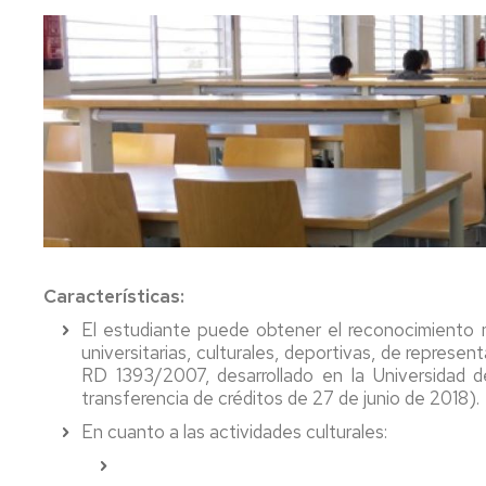
FC
Acuerdos
Consejo
Plan
de
Doctorado
tutor
Facultad
y
mentor
Departament
Acuerdos
de
Movilidad
Perfil
Comisión
del
Permanente
PDI
Acceso
y
y
Junta
matrícula
Biblioteca
Electoral
Trámites
Actividades
Características:
Elecciones
académicos
El estudiante puede obtener el reconocimiento m
Senatus
Becas
universitarias, culturales, deportivas, de represent
Científico
y
RD 1393/2007, desarrollado en la Universidad 
ayudas
transferencia de créditos de 27 de junio de 2018).
Comisión
al
En cuanto a las actividades culturales:
de
estudio
Igualdad,
Diversidad
Actividades