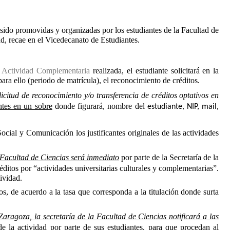
Miguel
Catalán:
investigador
sido promovidas y organizadas por los estudiantes de la Facultad de
y
dad, recae en el Vicedecanato de Estudiantes.
Maestro
Construyendo
la Actividad Complementaria
realizada, el estudiante solicitará en la
la
 para ello (periodo de matrícula), el reconocimiento de créditos.
Tabla
Periódica
licitud de reconocimiento y/o transferencia de créditos optativos en
antes en un sobre
donde figurará, nombre del
estudiante, NIP, mail,
Centenario
Primera
ocial y Comunicación los justificantes originales de las actividades
Licenciada
en
la
a Facultad de Ciencias será inmediato
por parte de la Secretaría de la
Facultad
éditos por “actividades universitarias culturales y complementarias”.
de
ividad.
Ciencias
s, de acuerdo a la tasa que corresponda a la titulación donde surta
Exposición
Zaragoza, la secretaría de la Facultad de Ciencias notificará a las
Biográfica
e la actividad por parte de sus estudiantes, para que procedan al
"Primeras