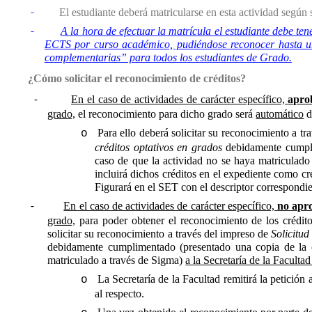
-
El estudiante deberá matricularse en esta actividad según s
-
A la hora de efectuar la matrícula el estudiante debe t
ECTS por curso académico, pudiéndose reconocer hasta un
complementarias” para todos los estudiantes de Grado.
¿Cómo solicitar el reconocimiento de créditos?
En el caso de actividades de carácter específico,
apro
-
grado,
el reconocimiento para dicho grado será
automático
d
Para ello
deberá solicitar su reconocimiento a tr
o
créditos optativos en grados
debidamente cumplim
caso de que la actividad no se haya matriculad
incluirá dichos créditos en el expediente como cr
Figurará en el SET con el descriptor correspondie
En el caso de actividades de carácter específico,
no apr
-
grado,
para
poder obtener el reconocimiento de los crédito
solicitar su reconocimiento a través del impreso de
Solicitud
debidamente cumplimentado (presentado una copia de la ce
matriculado a través de Sigma)
a la Secretaría de la Faculta
La Secretaría de la Facultad remitirá la petición
o
al respecto.