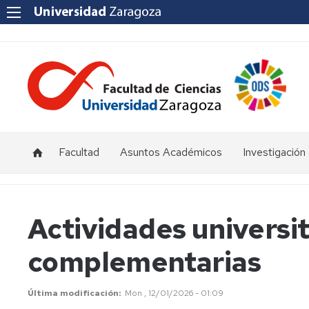
Facultad
Asuntos Académicos
Investigación
Presentación
Titulaciones
I+D+i
Unizar
Órganos
Calendario
Actividades universit
de
y
Institutos
representación
horarios
y
complementarias
Centros
Departamentos
Normativas
Grupos
de
Actas
Innovación
Última modificación
Mon , 12/01/2026 - 01:09
Investigación
y
docente