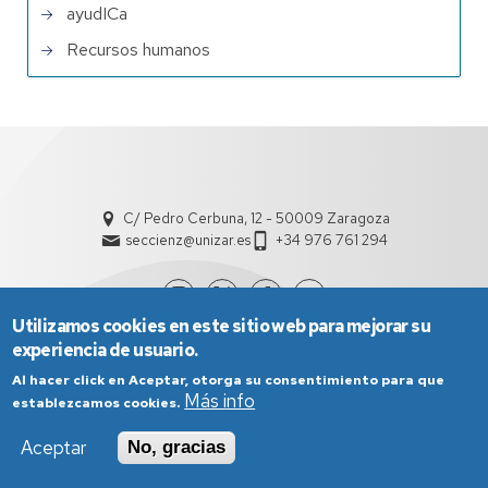
ayudICa
Recursos humanos
C/ Pedro Cerbuna, 12 - 50009 Zaragoza
seccienz@unizar.es
+34 976 761 294
Utilizamos cookies en este sitio web para mejorar su
experiencia de usuario.
Al hacer click en Aceptar, otorga su consentimiento para que
Más info
establezcamos cookies.
Aceptar
No, gracias
Aviso Legal
Condiciones generales de uso
Política de Privacidad
Política de Cookies
Política de Accesibilidad