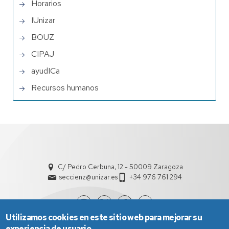
Horarios
IUnizar
BOUZ
CIPAJ
ayudICa
Recursos humanos
C/ Pedro Cerbuna, 12 - 50009 Zaragoza
seccienz@unizar.es
+34 976 761 294
Utilizamos cookies en este sitio web para mejorar su
experiencia de usuario.