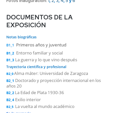
Fotos Inauguración:
1
,
2
,
3
,
4
,
5
y
6
DOCUMENTOS DE LA
EXPOSICIÓN
Notas
biográficas
Primeros años y juventud
B1_1
Entorno familiar y social
B1_2
La guerra y lo que vino después
B1_3
Trayectoria científica y profesional
Alma máter: Universidad de Zaragoza
B2_0
Doctorado y proyección internacional en los
B2_1
años 20
La Edad de Plata 1930-36
B2_2
Exilio interior
B2_4
La vuelta al
mundo académico
B2_5