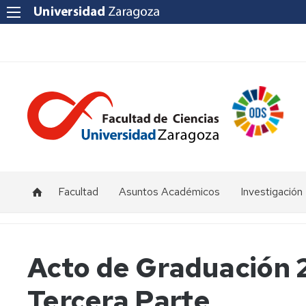
Facultad
Asuntos Académicos
Investigación
Presentación
Titulaciones
I+D+i
Unizar
Órganos
Calendario
Acto de Graduación 
de
y
Institutos
representación
horarios
y
Tercera Parte
Centros
Departamentos
Normativas