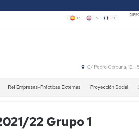
Sec
DIRE
ES
EN
FR
C/ Pedro Cerbuna, 12 -
Rel Empresas-Prácticas Externas
Proyección Social
Ofertas
Divulgación
Concursos
de
científica
Empleo
Espacio
2021/22 Grupo 1
y
Actividades
Facultad:
Centros
Proyecto
Prácticas
con
Cita
de
"Hola,
de
Centros
con
Primaria
somos
este
de
la
científicas"