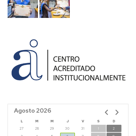
Agosto 2026
Paginación
L
M
M
J
V
S
D
27
28
29
30
31
1
2