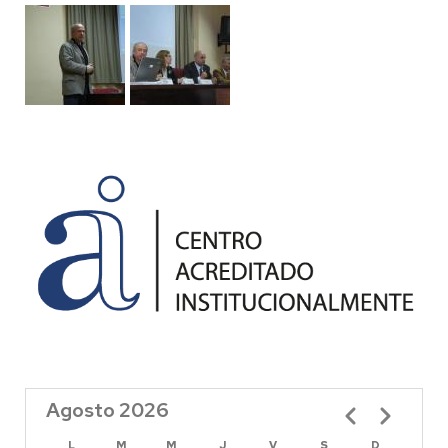
Agosto 2026
Paginación
L
M
M
J
V
S
D