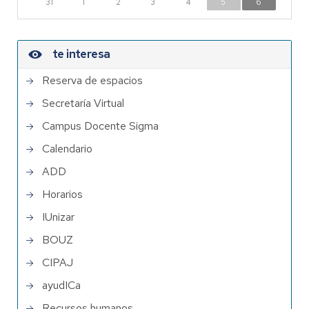
31
1
2
3
4
5
6
te interesa
Reserva de espacios
Secretaría Virtual
Campus Docente Sigma
Calendario
ADD
Horarios
IUnizar
BOUZ
CIPAJ
ayudICa
Recursos humanos