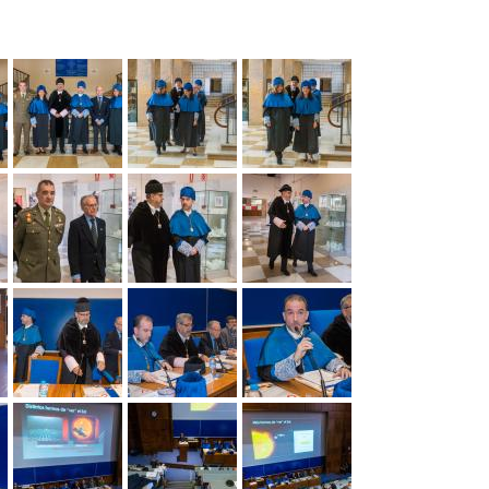
año
Primaria/Secundaria
Ciencia
Centros
Jornadas
(seminarios
de
de
Coordinadores
y
La
Secundaria
Puertas
conferencias)
Facultad
Abiertas
Orientación
de
a
Estudiar
y
Ciencias
Exposiciones
Permanentes
centros
INSTRUMENTA
en
Empleo
con
de
la
Unizar
los
Aragón
Publicaciones
Facultad
Temporales
Revista
HOLOGRAMAS
Día
os
ODS
de
Conciencias
Internacional
Normativa
Ciencias
Jornada
de
La
Actos
Actos
de
la
Otras
Tabla
Académicos
de
Puertas
Luz
Ciclos
Museos
publicaciones
Periódica
Graduación
Abiertas
2026
de
Interactiva
General
salidas
Ciencia
Semana
profesionales
y
San
del
Aragón
de
Sociedad
Alberto
11F
Visitas
en
Ciencias
Magno
Profesores
estado
Facultad
cuántico
Otras
Ciclo
Actividades
a
Cátedras
actividades
Encuentros
relacionadas
centros
institucionales
de
con
con
Cooperación
de
Proyección
la
el
aragonesa:
Secundaria
Social
Ciencia
bicentenario
Una
Informes