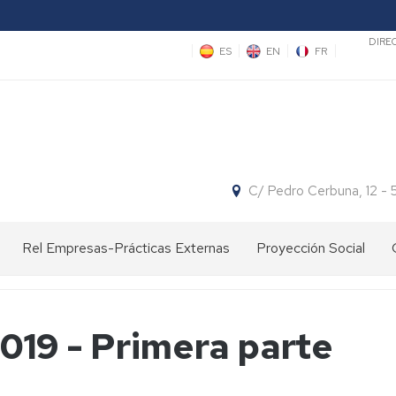
Sec
DIRE
ES
EN
FR
C/ Pedro Cerbuna, 12 -
Rel Empresas-Prácticas Externas
Proyección Social
Ofertas
Divulgación
Concursos
de
científica
Empleo
Espacio
019 - Primera parte
y
Actividades
Facultad:
Centros
Proyecto
Prácticas
con
Cita
de
"Hola,
de
Centros
con
Primaria
somos
este
de
la
científicas"