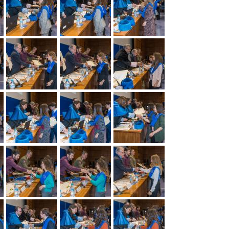
la
basuraleza
Miguel
Catalán:
investigador
y
Maestro
Construyendo
la
Tabla
Periódica
Centenario
Primera
Licenciada
en
la
Facultad
de
Ciencias