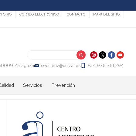
undario
CTORIO
CORREO ELECTRÓNICO
CONTACTO
MAPA DEL SITIO
Buscar
 50009 Zaragoza
seccienz@unizar.es
+34 976 761 294
Calidad
Servicios
Prevención
Edificios
Prevención
y
de
aulas
riesgos
UZ
Reserva
de
Prevención
Comisión
espacios
y
Delegada