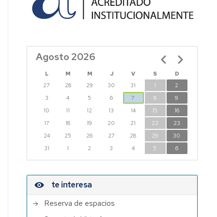
seguridad
del
en
Comité
Acceso
Ciencias
de
edificios
Seguridad
y
Oficina
Carta
Agosto 2026
Paginación
Salud
Verde
de
Servicios
L
M
M
J
V
S
D
Planes
de
Secretaría
27
28
29
30
31
1
2
autoprotección
3
4
5
6
7
8
9
de
Biblioteca
10
11
12
13
14
15
16
los
edificios
17
18
19
20
21
22
23
Informática
de
24
25
26
27
28
29
30
Ciencias
Conserjería
31
1
2
3
4
5
6
Normativa
Reprografía
de
prevención
te interesa
Buzón
y
de
seguridad
Reserva de espacios
sugerencias