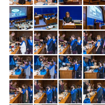
de
estudio
Igualdad,
Diversidad
Actividades
e
Complementarias
Inclusión
Tutorías
Imágenes
de
Impresos
la
Facultad
Localización
Cómo
llegar