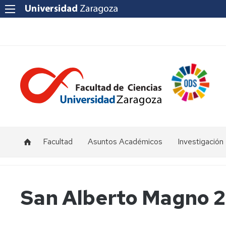
Facultad
Asuntos Académicos
Investigación
Presentación
Titulaciones
I+D+i
Unizar
Órganos
Calendario
San Alberto Magno 2
de
y
Institutos
representación
horarios
y
Centros
Departamentos
Normativas