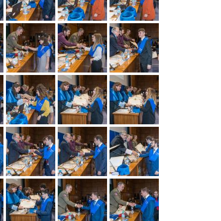
Exposición
Biográfica
"Primeras
Doctoras
en
Ciencias"
Murales
antiguos
Zoel
García
de
Galdeano
Otros