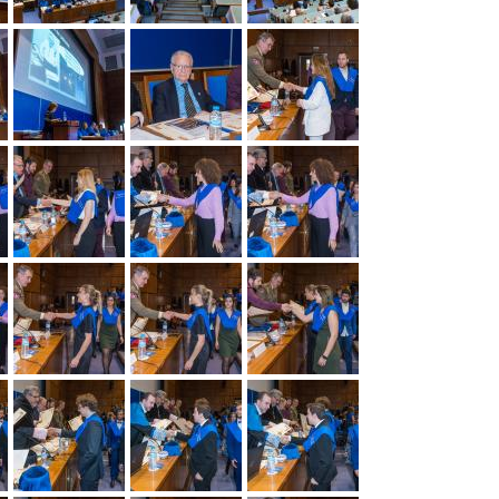
de
marca
sobre
Darwin
Taller
que
la
Geoforo
de
transforma
inserción
por
impresion
laboral
una
La
3D
Nueva
ciencia
La
Cultura
de
Fac.
Programa
de
tu
Semana
Ciencias
Expertia
la
vida
de
con
Tierra
Inmersión
los
Enlaces
en
ODS
Año
de
Ciencias
Terremoto
Internacional
interés
de
de
#LovePlanet:
Used
la
Taller
Hacer
de
Luz
de
arte
1953
talento
para
matemático
cambiar
la
Pint
sociedad
of
Olimpiadas
Science
Científicas
Bicicletas
en
De
Hands
Ruanda
Copas
on