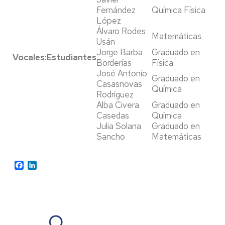
Fernández
Química Física
López
Álvaro Rodes
Matemáticas
Usán
Jorge Barba
Graduado en
Vocales:Estudiantes
Borderías
Física
José Antonio
Graduado en
Casasnovas
Química
Rodríguez
Alba Civera
Graduado en
Casedas
Química
Julia Solana
Graduado en
Sancho
Matemáticas
Facebook
LinkedIn