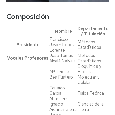
Composición
Departamento
Nombre
/ Titulación
Francisco
Métodos
Presidente
Javier López
Estadísticos
Lorente
José Tomás
Métodos
Vocales:Profesores
Alcalá Nalvaiz
Estadísticos
Bioquímica y
Mª Teresa
Biología
Bes Fustero
Molecular y
Celular
Eduardo
García
Física Teórica
Abancens
Ignacio
Ciencias de la
Arenillas Sierra
Tierra
Javier