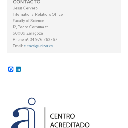
CONTACTO
Jesús Cervero
International Relations Office
Faculty of Science
12, Pedro Cerbuna st.
50009 Zaragoza
Phone nº. 34 976 762767
Email:
cienzri@unizar.es
Facebook
LinkedIn