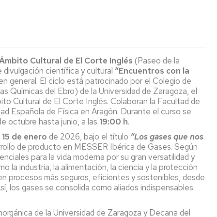
(seminarios
de
de
Coordinadores
y
La
Secundaria
Puertas
conferencias)
Facultad
Abiertas
Orientación
de
a
Estudiar
y
Ciencias
Exposiciones
Permanentes
centros
INSTRUMENTA
en
Empleo
con
de
la
Ámbito Cultural de El Corte Inglés
(Paseo de la
Unizar
los
Aragón
Publicaciones
Facultad
Temporales
Revista
HOLOGRAMAS
Día
os
divulgación científica y cultural
“Encuentros con la
ODS
de
Conciencias
Internacional
n general. El ciclo está patrocinado por el Colegio de
Normativa
Ciencias
Jornada
de
La
as Químicas del Ebro) de la Universidad de Zaragoza, el
Actos
Actos
de
la
Otras
Tabla
to Cultural de El Corte Inglés. Colaboran la Facultad de
Académicos
de
Puertas
Luz
Ciclos
Museos
publicaciones
Periódica
Graduación
Abiertas
2026
dad Española de Física en Aragón. Durante el curso se
de
Interactiva
General
salidas
Ciencia
Semana
e octubre hasta junio, a las
19:00 h
.
profesionales
y
San
del
Aragón
15 de enero
de 2026, bajo el título
“Los gases que nos
de
Sociedad
Alberto
11F
Visitas
en
rrollo de producto en MESSER Ibérica de Gases. Según
Ciencias
Magno
Profesores
estado
enciales para la vida moderna por su gran versatilidad y
Facultad
cuántico
Otras
Ciclo
Actividades
 la industria, la alimentación, la ciencia y la protección
a
Cátedras
actividades
Encuentros
relacionadas
en procesos más seguros, eficientes y sostenibles, desde
centros
institucionales
de
con
con
Cooperación
sí, los gases se consolida como aliados indispensables
de
Proyección
la
el
aragonesa:
Secundaria
Social
Ciencia
bicentenario
Una
Informes
de
marca
sobre
Inorgánica de la Universidad de Zaragoza y Decana del