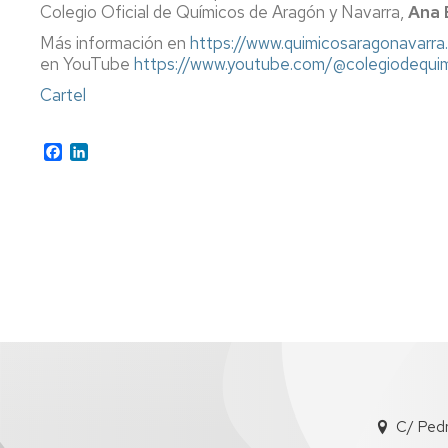
Igualdad,
Colegio Oficial de Químicos de Aragón y Navarra,
Ana 
Diversidad
Actividades
Más información en
https://www.quimicosaragonavarr
e
Complementarias
en YouTube
https://www.youtube.com/@colegiodequ
Inclusión
Tutorías
Cartel
Imágenes
de
Impresos
la
Facebook
LinkedIn
Facultad
Localización
Cómo
llegar
C/ Ped