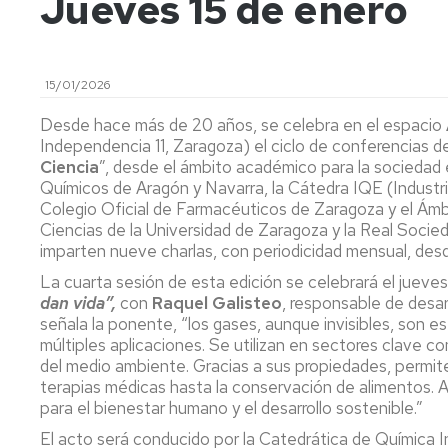
Jueves 15 de enero
de
Actas
Innovación
Investigación
y
docente
FC
Acuerdos
Consejo
Plan
15/01/2026
de
Doctorado
tutor
Facultad
y
Desde hace más de 20 años, se celebra en el espacio
mentor
Departament
Independencia 11, Zaragoza) el ciclo de conferencias de 
Acuerdos
Ciencia
”, desde el ámbito académico para la sociedad e
de
Movilidad
Perfil
Químicos de Aragón y Navarra, la Cátedra IQE (Industri
Comisión
del
Colegio Oficial de Farmacéuticos de Zaragoza y el Ámbi
Permanente
PDI
Acceso
Ciencias de la Universidad de Zaragoza y la Real Socie
y
y
Junta
imparten nueve charlas, con periodicidad mensual, desd
matrícula
Biblioteca
Electoral
La cuarta sesión de esta edición se celebrará el jueves
Trámites
Actividades
dan vida”,
con
Raquel Galisteo
, responsable de desa
Elecciones
académicos
señala la ponente, “los gases, aunque invisibles, son es
múltiples aplicaciones. Se utilizan en sectores clave como
Senatus
Becas
del medio ambiente. Gracias a sus propiedades, permit
Científico
y
terapias médicas hasta la conservación de alimentos. A
ayudas
para el bienestar humano y el desarrollo sostenible.”
Comisión
al
de
estudio
El acto será conducido por la Catedrática de Química 