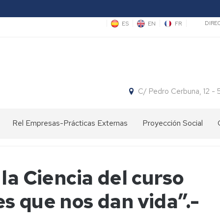
Sec
ES
EN
FR
DIRE
C/ Pedro Cerbuna, 12 -
Rel Empresas-Prácticas Externas
Proyección Social
Ofertas
Divulgación
Concursos
de
científica
Empleo
Espacio
la Ciencia del curso
y
Actividades
Facultad:
Centros
Proyecto
Prácticas
con
Cita
de
"Hola,
s que nos dan vida”.-
de
Centros
con
Primaria
somos
este
de
la
científicas"
año
Primaria/Secundaria
Ciencia
Centros
Jornadas