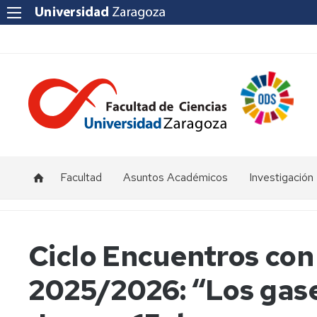
Facultad
Asuntos Académicos
Investigación
Presentación
Titulaciones
I+D+i
Unizar
Órganos
Calendario
Ciclo Encuentros con 
de
y
Institutos
representación
horarios
y
2025/2026: “Los gase
Centros
Departamentos
Normativas
Grupos