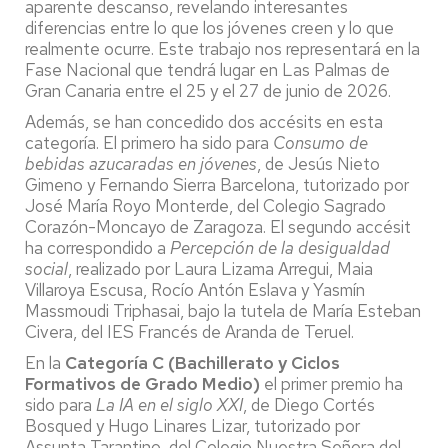
aparente descanso, revelando interesantes
diferencias entre lo que los jóvenes creen y lo que
realmente ocurre. Este trabajo nos representará en la
Fase Nacional que tendrá lugar en Las Palmas de
Gran Canaria entre el 25 y el 27 de junio de 2026.
Además, se han concedido dos accésits en esta
categoría. El primero ha sido para
Consumo de
bebidas azucaradas en jóvenes
, de Jesús Nieto
Gimeno y Fernando Sierra Barcelona, tutorizado por
José María Royo Monterde, del Colegio Sagrado
Corazón-Moncayo de Zaragoza. El segundo accésit
ha correspondido a
Percepción de la desigualdad
social
, realizado por Laura Lizama Arregui, Maia
Villaroya Escusa, Rocío Antón Eslava y Yasmín
Massmoudi Triphasai, bajo la tutela de María Esteban
Civera, del IES Francés de Aranda de Teruel.
En la
Categoría C (Bachillerato y Ciclos
Formativos de Grado Medio)
el primer premio ha
sido para
La IA en el siglo XXI
, de Diego Cortés
Bosqued y Hugo Linares Lizar, tutorizado por
Assunta Tarantino, del Colegio Nuestra Señora del