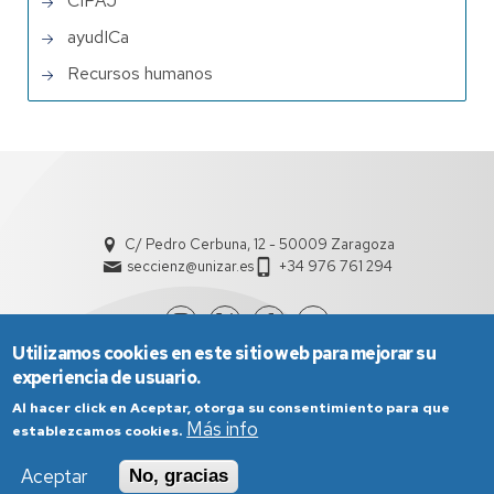
CIPAJ
ayudICa
Recursos humanos
C/ Pedro Cerbuna, 12 - 50009 Zaragoza
seccienz@unizar.es
+34 976 761 294
Utilizamos cookies en este sitio web para mejorar su
experiencia de usuario.
Al hacer click en Aceptar, otorga su consentimiento para que
Más info
establezcamos cookies.
Aceptar
No, gracias
Aviso Legal
Condiciones generales de uso