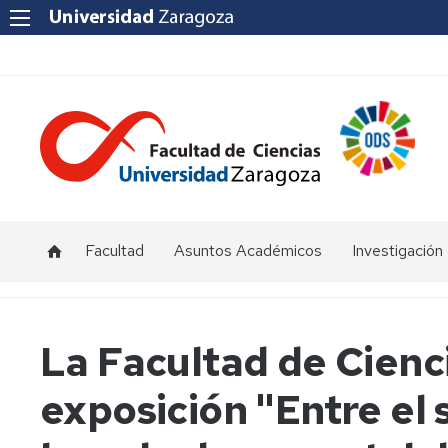
Facultad
Asuntos Académicos
Investigación
Presentación
Titulaciones
I+D+i
Unizar
Órganos
Calendario
La Facultad de Cienc
de
y
Institutos
representación
horarios
y
exposición "Entre el s
Centros
Departamentos
Normativas
Grupos