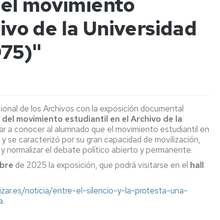
el movimiento
(seminarios
de
de
Coordinadores
y
La
Secundaria
Puertas
hivo de la Universidad
conferencias)
Facultad
Abiertas
Orientación
de
a
Estudiar
y
Ciencias
Exposiciones
Permanentes
centros
INSTRUMENTA
en
975)"
Empleo
con
de
la
Unizar
los
Aragón
Publicaciones
Facultad
Temporales
Revista
HOLOGRAMAS
Día
os
ODS
de
Conciencias
Internacional
Normativa
Ciencias
Jornada
de
La
Actos
Actos
de
la
Otras
Tabla
Académicos
de
Puertas
Luz
Ciclos
Museos
publicaciones
Periódica
cional de los Archivos con la exposición documental
Graduación
Abiertas
2026
de
Interactiva
 del movimiento estudiantil en el Archivo de la
General
salidas
Ciencia
Semana
dar a conocer al alumnado que el movimiento estudiantil en
profesionales
y
San
del
Aragón
y se caracterizó por su gran capacidad de movilización,
de
Sociedad
Alberto
11F
Visitas
en
 y normalizar el debate político abierto y permanente.
Ciencias
Magno
Profesores
estado
Facultad
cuántico
Otras
Ciclo
Actividades
mbre
de 2025 la exposición, que podrá visitarse en el
hall
a
Cátedras
actividades
Encuentros
relacionadas
centros
institucionales
de
con
con
Cooperación
zar.es/noticia/entre-el-silencio-y-la-protesta-una-
de
Proyección
la
el
aragonesa:
a
.
Secundaria
Social
Ciencia
bicentenario
Una
Informes
de
marca
sobre