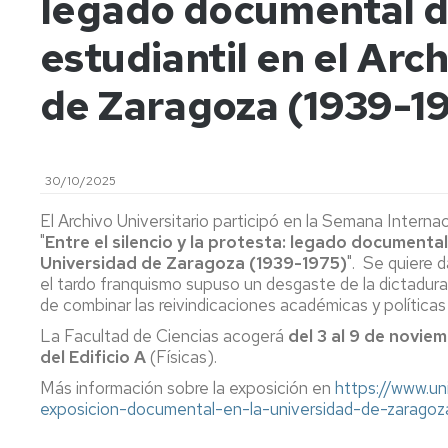
legado documental d
de
Actas
Innovación
Investigación
y
docente
estudiantil en el Arc
FC
Acuerdos
Consejo
Plan
de
Doctorado
de Zaragoza (1939-1
tutor
Facultad
y
mentor
Departament
Acuerdos
de
Movilidad
Perfil
30/10/2025
Comisión
del
Permanente
PDI
Acceso
El Archivo Universitario participó en la Semana Interna
y
y
"
Entre el silencio y la protesta: legado documental
Junta
matrícula
Biblioteca
Universidad de Zaragoza (1939-1975)
". Se quiere 
Electoral
el tardo franquismo supuso un desgaste de la dictadura 
Trámites
Actividades
de combinar las reivindicaciones académicas y políticas
Elecciones
académicos
La Facultad de Ciencias acogerá
del 3 al 9 de novie
Senatus
Becas
del Edificio A
(Físicas).
Científico
y
Más información sobre la exposición en
https://www.uni
ayudas
exposicion-documental-en-la-universidad-de-zaragoz
Comisión
al
de
estudio