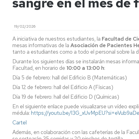
sangre en el mes de 
de
Actas
Innovación
Investigación
y
docente
FC
Acuerdos
Consejo
Plan
19/02/2026
de
Doctorado
tutor
Facultad
y
A iniciativa de nuestros estudiantes, la
Facultad de Ci
mentor
Departament
mesas informativas de la
Asociación de Pacientes 
Acuerdos
tanto a estudiantes como a todo el personal sobre la 
de
Movilidad
Perfil
Comisión
del
Durante los siguientes días se instalarán mesas informat
Permanente
PDI
Acceso
Facultad, en horario de
10:00 a 13:00 h
:
y
y
Día 5 de febrero: hall del Edificio B (Matemáticas)
Junta
matrícula
Biblioteca
Electoral
Día 12 de febrero: hall del Edificio A (Físicas)
Trámites
Actividades
Elecciones
Día 19 de febrero: hall del Edificio D (Químicas)
académicos
En el siguiente enlace puede visualizarse un vídeo expl
Senatus
Becas
médula:
https://youtu.be/l3G_xUvMpEU?si=eVub9aD
Científico
y
ayudas
Cartel
Comisión
al
Además, en colaboración con las cafeterías de la Facul
de
estudio
se sortearán 35 comidas y 20 pinchos de tortilla.