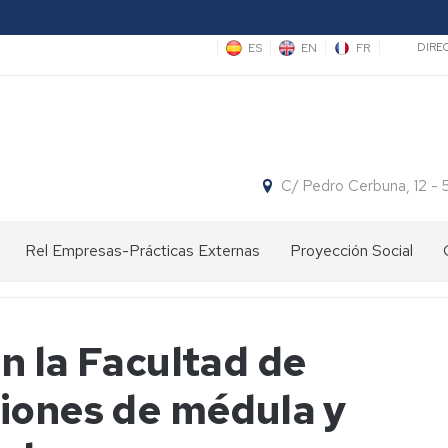
Sec
ES
EN
FR
DIRE
C/ Pedro Cerbuna, 12 -
Rel Empresas-Prácticas Externas
Proyección Social
Ofertas
Divulgación
Concursos
de
científica
Empleo
Espacio
n la Facultad de
y
Actividades
Facultad:
Centros
Proyecto
Prácticas
con
Cita
de
"Hola,
iones de médula y
de
Centros
con
Primaria
somos
este
de
la
científicas"
año
Primaria/Secundaria
Ciencia
Centros
Jornadas