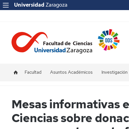
Facultad
Asuntos Académicos
Investigación
Presentación
Titulaciones
I+D+i
Unizar
Órganos
Calendario
Mesas informativas e
de
y
Institutos
representación
horarios
y
Ciencias sobre donac
Centros
Departamentos
Normativas
Grupos