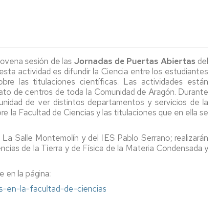
(seminarios
de
de
Coordinadores
y
La
Secundaria
Puertas
conferencias)
Facultad
Abiertas
Orientación
de
a
Estudiar
y
Ciencias
Exposiciones
Permanentes
centros
INSTRUMENTA
en
Empleo
con
de
la
novena sesión de las
Jornadas de Puertas Abiertas
del
Unizar
los
Aragón
Publicaciones
Facultad
Temporales
Revista
HOLOGRAMAS
Día
os
ta actividad es difundir la Ciencia entre los estudiantes
ODS
de
Conciencias
Internacional
bre las titulaciones científicas. Las actividades están
Normativa
Ciencias
Jornada
de
La
lerato de centros de toda la Comunidad de Aragón. Durante
Actos
Actos
de
la
Otras
Tabla
unidad de ver distintos depar­tamentos y servicios de la
Académicos
de
Puertas
Luz
Ciclos
Museos
publicaciones
Periódica
Graduación
Abiertas
2026
e la Facultad de Ciencias y las titulaciones que en ella se
de
Interactiva
General
salidas
Ciencia
Semana
profesionales
y
San
del
Aragón
 La Salle Montemolín y del IES Pablo Serrano; realizarán
de
Sociedad
Alberto
11F
Visitas
en
cias de la Tierra y de Física de la Materia Condensada y
Ciencias
Magno
Profesores
estado
Facultad
cuántico
Otras
Ciclo
Actividades
a
Cátedras
actividades
Encuentros
relacionadas
e en la página:
centros
institucionales
de
con
con
Cooperación
as-en-la-facultad-de-ciencias
de
Proyección
la
el
aragonesa:
Secundaria
Social
Ciencia
bicentenario
Una
Informes
de
marca
sobre