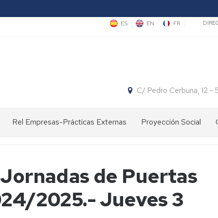
Sec
ES
EN
FR
DIRE
C/ Pedro Cerbuna, 12 -
Rel Empresas-Prácticas Externas
Proyección Social
Ofertas
Divulgación
Concursos
de
científica
Empleo
Espacio
 Jornadas de Puertas
y
Actividades
Facultad:
Centros
Proyecto
Prácticas
con
Cita
de
"Hola,
024/2025.- Jueves 3
de
Centros
con
Primaria
somos
este
de
la
científicas"
año
Primaria/Secundaria
Ciencia
Centros
Jornadas