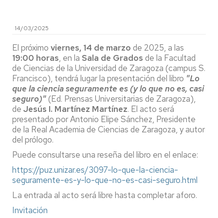
14/03/2025
El próximo
viernes, 14 de marzo
de 2025, a las
19:00 horas
, en la
Sala de Grados
de la Facultad
de Ciencias de la Universidad de Zaragoza (campus S.
Francisco), tendrá lugar la presentación del libro
"Lo
que la ciencia seguramente es (y lo que no es, casi
seguro)"
(Ed. Prensas Universitarias de Zaragoza),
de
Jesús I. Martínez Martínez
. El acto será
presentado por Antonio Elipe Sánchez, Presidente
de la Real Academia de Ciencias de Zaragoza, y autor
del prólogo.
Puede consultarse una reseña del libro en el enlace:
https://puz.unizar.es/3097-lo-que-la-ciencia-
seguramente-es-y-lo-que-no-es-casi-seguro.html
La entrada al acto será libre hasta completar aforo.
Invitación