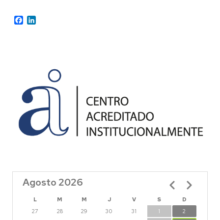
Facebook
LinkedIn
Agosto 2026
Paginación
L
M
M
J
V
S
D
27
28
29
30
31
1
2