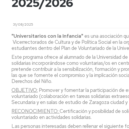
2025/2026
de
Actas
Innovación
Investigación
y
docente
FC
Acuerdos
Consejo
Plan
31/08/2025
de
Doctorado
tutor
Facultad
y
"Universitarios con la Infancia"
es una asociación qu
mentor
Departament
Vicerrectorados de Cultura y de Política Social en la o
Acuerdos
estudiantes dentro del Plan de Voluntariado de la Univ
de
Movilidad
Perfil
Comisión
del
Este programa ofrece al alumnado de la Universidad de Z
Permanente
PDI
Acceso
solidarias incorporándose como voluntarias/os en centr
y
y
pretende contribuir a la sensibilización, formación y pr
Junta
matrícula
Biblioteca
las que se fomente el compromiso y la implicación socia
Electoral
Derechos del Niño.
Trámites
Actividades
Elecciones
OBJETIVO:
Promover y fomentar la participación de e
académicos
voluntariado (colaboración en tareas solidarias extraes
Senatus
Becas
Secundaria y en salas de estudio de Zaragoza ciudad y 
Científico
y
RECONOCIMIENTO:
Certificación y posibilidad de so
ayudas
voluntariado en actividades solidarias.
Comisión
al
de
estudio
Las personas interesadas deben rellenar el siguiente f