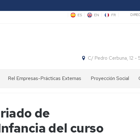
Sec
ES
EN
FR
DIRE
C/ Pedro Cerbuna, 12 -
Rel Empresas-Prácticas Externas
Proyección Social
Ofertas
Divulgación
Concursos
de
científica
Empleo
Espacio
riado de
y
Actividades
Facultad:
Centros
Proyecto
Prácticas
con
Cita
de
"Hola,
Infancia del curso
de
Centros
con
Primaria
somos
este
de
la
científicas"
año
Primaria/Secundaria
Ciencia
Centros
Jornadas