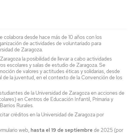
(seminarios
de
de
Coordinadores
y
La
Secundaria
Puertas
conferencias)
Facultad
Abiertas
Orientación
de
a
Estudiar
y
Ciencias
Exposiciones
Permanentes
centros
INSTRUMENTA
en
Empleo
con
de
la
e colabora desde hace más de 10 años con los
Unizar
los
Aragón
Publicaciones
Facultad
Temporales
Revista
HOLOGRAMAS
Día
os
rganización de actividades de voluntariado para
ODS
de
Conciencias
Internacional
ersidad de Zaragoza.
Normativa
Ciencias
Jornada
de
La
Actos
Actos
de
la
Otras
Tabla
aragoza la posibilidad de llevar a cabo actividades
Académicos
de
Puertas
Luz
Ciclos
Museos
publicaciones
Periódica
os escolares y salas de estudio de Zaragoza. Se
Graduación
Abiertas
2026
de
Interactiva
omoción de valores y actitudes éticas y solidarias, desde
General
salidas
Ciencia
Semana
l de la juventud, en el contexto de la Convención de los
profesionales
y
San
del
Aragón
de
Sociedad
Alberto
11F
Visitas
en
Ciencias
Magno
Profesores
estado
studiantes de la Universidad de Zaragoza en acciones de
Facultad
cuántico
Otras
Ciclo
Actividades
colares) en Centros de Educación Infantil, Primaria y
a
Cátedras
actividades
Encuentros
relacionadas
Barrios Rurales.
centros
institucionales
de
con
con
Cooperación
licitar créditos en la Universidad de Zaragoza por
de
Proyección
la
el
aragonesa:
Secundaria
Social
Ciencia
bicentenario
Una
Informes
de
marca
sobre
ormulario web,
hasta el 19 de septiembre
de 2025 (por