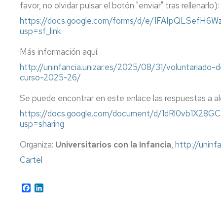
Igualdad,
favor, no olvidar pulsar el botón "enviar" tras rellenarlo):
Diversidad
Actividades
https://docs.google.com/forms/d/e/1FAIpQLSef
e
Complementarias
usp=sf_link
Inclusión
Tutorías
Más información aquí:
Imágenes
de
Impresos
http://uninfancia.unizar.es/2025/08/31/voluntariado-
la
curso-2025-26/
Facultad
Se puede encontrar en este enlace las respuestas a a
Localización
https://docs.google.com/document/d/1dRl0vb1X2
Cómo
usp=sharing
llegar
Organiza:
Universitarios con la Infancia
,
http://uninfa
Cartel
Facebook
LinkedIn