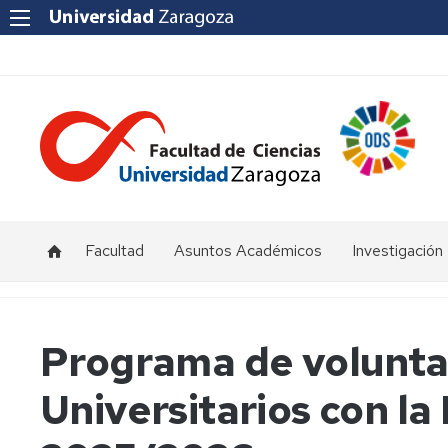
Facultad
Asuntos Académicos
Investigación
Presentación
Titulaciones
I+D+i
Unizar
Órganos
Calendario
Programa de volunta
de
y
Institutos
representación
horarios
y
Universitarios con la 
Centros
Departamentos
Normativas
Grupos