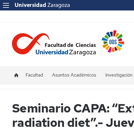
Facultad
Asuntos Académicos
Investigación
Presentación
Titulaciones
I+D+i
Unizar
Órganos
Calendario
Seminario CAPA: “Ext
de
y
Institutos
representación
horarios
y
radiation diet”.- Jue
Centros
Departamentos
Normativas
Grupos