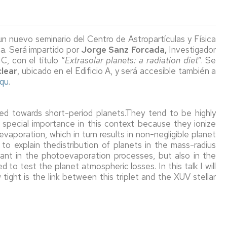
(seminarios
de
de
Coordinadores
y
La
Secundaria
Puertas
conferencias)
Facultad
Abiertas
Orientación
de
a
Estudiar
n nuevo seminario del Centro de Astropartículas y Física
y
Ciencias
Exposiciones
Permanentes
centros
INSTRUMENTA
en
a. Será impartido por
Jorge Sanz Forcada,
Investigador
Empleo
con
de
la
, con el título “
Extrasolar planets: a radiation diet
”. Se
Unizar
los
Aragón
Publicaciones
Facultad
Temporales
Revista
HOLOGRAMAS
Día
os
clear
, ubicado en el Edificio A, y será accesible también a
ODS
de
Conciencias
Internacional
qqu
.
Normativa
Ciencias
Jornada
de
La
Actos
Actos
de
la
Otras
Tabla
Académicos
de
Puertas
Luz
Ciclos
Museos
publicaciones
Periódica
sed towards short-period planets.They tend to be highly
Graduación
Abiertas
2026
de
Interactiva
f special importance in this context because they ionize
General
salidas
Ciencia
Semana
aporation, which in turn results in non-negligible planet
profesionales
y
San
del
Aragón
o explain thedistribution of planets in the mass-radius
de
Sociedad
Alberto
11F
Visitas
en
rtant in the photoevaporation processes, but also in the
Ciencias
Magno
Profesores
estado
d to test the planet atmospheric losses. In this talk I will
Facultad
cuántico
Otras
Ciclo
Actividades
ight is the link between this triplet and the XUV stellar
a
Cátedras
actividades
Encuentros
relacionadas
centros
institucionales
de
con
con
Cooperación
de
Proyección
la
el
aragonesa:
Secundaria
Social
Ciencia
bicentenario
Una
Informes
de
marca
sobre