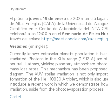
de
Actas
Innovación
Investigación
y
docente
16/01/2025
FC
Acuerdos
Consejo
Plan
El próximo
jueves 16 de enero
de 2025 tendrá lugar u
de
Doctorado
tutor
de Altas Energías (CAPA) de la Universidad de Zaragoz
Facultad
y
Científico en el Centro de Astrobiología del INTA-CSIC
mentor
Departament
celebrará a las
12:00 h
en el
Seminario de Física Nu
Acuerdos
través del enlace
https://meet.google.com/xak-ucgt-
de
Movilidad
Perfil
Comisión
del
Resumen
(en inglés):
Permanente
PDI
Acceso
Currently known extrasolar planets population is bia
y
y
irradiated. Photons in the XUV range (1-912 A) are o
Junta
matrícula
Biblioteca
neutral H atoms, yielding planetary atmosphere photoev
Electoral
mass loss rates. This mechanism has been proposed t
Trámites
Actividades
diagram. The XUV stellar irradiation is not only impo
Elecciones
académicos
formation of the He I 10830 A triplet, which is also use
introduce a recent work in which we demonstrate how t
Senatus
Becas
irradiation, aside from the photoevaporation process.
Científico
y
ayudas
Cartel
Comisión
al
de
estudio