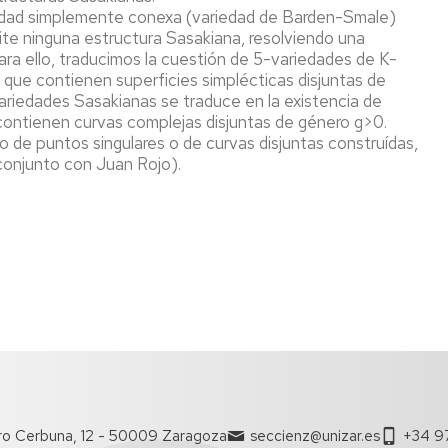
Darwin
Taller
que
la
Geoforo
iedad simplemente conexa (variedad de Barden-Smale)
de
transforma
inserción
por
te ninguna estructura Sasakiana, resolviendo una
impresion
laboral
una
La
ra ello, traducimos la cuestión de 5-variedades de K-
3D
Nueva
ciencia
La
 que contienen superficies simplécticas disjuntas de
Cultura
de
Fac.
Programa
ariedades Sasakianas se traduce en la existencia de
de
tu
Semana
Ciencias
Expertia
e contienen curvas complejas disjuntas de género g>0.
la
vida
de
con
de puntos singulares o de curvas disjuntas construídas,
Tierra
Inmersión
los
Enlaces
conjunto con Juan Rojo).
en
ODS
Año
de
Ciencias
Terremoto
Internacional
interés
de
de
#LovePlanet:
Used
la
Taller
Hacer
de
Luz
de
arte
1953
talento
para
matemático
cambiar
la
Pint
sociedad
of
Olimpiadas
Science
Científicas
Bicicletas
en
De
Hands
Ruanda
Copas
on
con
Particles
ro Cerbuna, 12 - 50009 Zaragoza
seccienz@unizar.es
+34 9
Ciencia
Vulcanólogas,