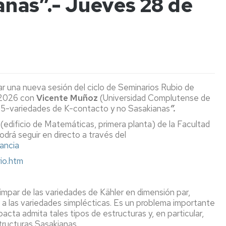
anas”.- Jueves 28 de
(seminarios
de
de
Coordinadores
y
La
Secundaria
Puertas
conferencias)
Facultad
Abiertas
Orientación
de
a
Estudiar
y
Ciencias
Exposiciones
Permanentes
centros
INSTRUMENTA
en
Empleo
con
de
la
Unizar
los
Aragón
Publicaciones
Facultad
Temporales
Revista
HOLOGRAMAS
Día
os
ODS
de
Conciencias
Internacional
Normativa
Ciencias
Jornada
de
La
ar una nueva sesión del ciclo de Seminarios Rubio de
Actos
Actos
de
la
Otras
Tabla
/2026 con
Vicente Muñoz
(Universidad Complutense de
Académicos
de
Puertas
Luz
Ciclos
Museos
publicaciones
Periódica
5-variedades de K-contacto y no Sasakianas
”.
Graduación
Abiertas
2026
de
Interactiva
 (edificio de Matemáticas, primera planta) de la Facultad
General
salidas
Ciencia
Semana
odrá seguir en directo a través del
profesionales
y
San
del
Aragón
ancia
de
Sociedad
Alberto
11F
Visitas
en
Ciencias
Magno
Profesores
estado
rio.htm
Facultad
cuántico
Otras
Ciclo
Actividades
a
Cátedras
actividades
Encuentros
relacionadas
centros
institucionales
de
con
con
Cooperación
mpar de las variedades de Kähler en dimensión par,
de
Proyección
la
el
aragonesa:
a las variedades simplécticas. Es un problema importante
Secundaria
Social
Ciencia
bicentenario
Una
Informes
cta admita tales tipos de estructuras y, en particular,
de
marca
sobre
tructuras Sasakianas.