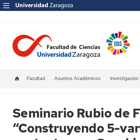
Facultad
Asuntos Académicos
Investigación
Presentación
Titulaciones
I+D+i
Unizar
Órganos
Calendario
Seminario Rubio de F
de
y
Institutos
representación
horarios
y
“Construyendo 5-var
Centros
Departamentos
Normativas
Grupos