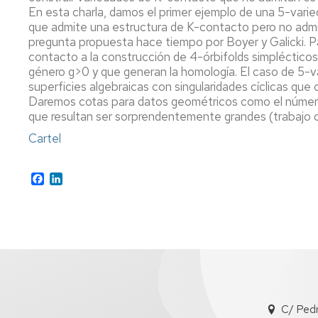
Igualdad,
En esta charla, damos el primer ejemplo de una 5-var
Diversidad
Actividades
que admite una estructura de K-contacto pero no admi
e
Complementarias
pregunta propuesta hace tiempo por Boyer y Galicki. Pa
Inclusión
contacto a la construcción de 4-órbifolds simplécticos
Tutorías
género g>0 y que generan la homología. El caso de 5-v
Imágenes
superficies algebraicas con singularidades cíclicas qu
de
Impresos
Daremos cotas para datos geométricos como el número 
la
que resultan ser sorprendentemente grandes (trabajo 
Facultad
Cartel
Localización
Cómo
Facebook
LinkedIn
llegar
C/ Ped