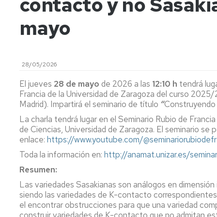
contacto y no Sasaki
de
Actas
Innovación
Investigación
y
docente
mayo
FC
Acuerdos
Consejo
Plan
de
Doctorado
tutor
Facultad
y
mentor
Departament
28/05/2026
Acuerdos
de
Movilidad
Perfil
El jueves
28 de mayo
de 2026 a las
12:10 h
tendrá lug
Comisión
del
Francia de la Universidad de Zaragoza del curso 2025
Permanente
PDI
Acceso
Madrid). Impartirá el seminario de título
“
Construyendo 
y
y
La charla tendrá lugar en el Seminario Rubio de Francia
Junta
matrícula
Biblioteca
de Ciencias, Universidad de Zaragoza. El seminario se p
Electoral
enlace:
https://www.youtube.com/@seminariorubiodefr
Trámites
Actividades
Elecciones
académicos
Toda la información en:
http://anamat.unizar.es/semina
Resumen:
Senatus
Becas
Científico
y
Las variedades Sasakianas son análogos en dimensión i
ayudas
siendo las variedades de K-contacto correspondientes 
Comisión
al
el encontrar obstrucciones para que una variedad compa
de
estudio
construir variedades de K-contacto que no admitan es