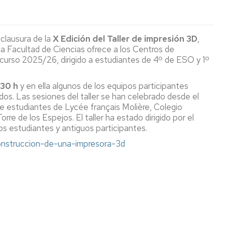
(seminarios
de
de
Coordinadores
y
La
Secundaria
Puertas
conferencias)
Facultad
Abiertas
Orientación
de
a
Estudiar
 clausura de la
X Edición del
Taller de impresión 3D
,
y
Ciencias
Exposiciones
Permanentes
centros
INSTRUMENTA
en
la Facultad de Ciencias ofrece a los Centros de
Empleo
con
de
la
 curso 2025/26, dirigido a estudiantes de 4º de ESO y 1º
Unizar
los
Aragón
Publicaciones
Facultad
Temporales
Revista
HOLOGRAMAS
Día
os
ODS
de
Conciencias
Internacional
Normativa
Ciencias
Jornada
de
La
:30 h
y en ella algunos de los equipos participantes
Actos
Actos
de
la
Otras
Tabla
dos. Las sesiones del taller se han celebrado desde el
Académicos
de
Puertas
Luz
Ciclos
Museos
publicaciones
Periódica
e estudiantes de Lycée français Molière, Colegio
Graduación
Abiertas
2026
de
Interactiva
re de los Espejos. El taller ha estado dirigido por el
General
salidas
Ciencia
Semana
ios estudiantes y antiguos participantes.
profesionales
y
San
del
Aragón
-construccion-de-una-impresora-3d
de
Sociedad
Alberto
11F
Visitas
en
Ciencias
Magno
Profesores
estado
Facultad
cuántico
Otras
Ciclo
Actividades
a
Cátedras
actividades
Encuentros
relacionadas
centros
institucionales
de
con
con
Cooperación
de
Proyección
la
el
aragonesa:
Secundaria
Social
Ciencia
bicentenario
Una
Informes
de
marca
sobre