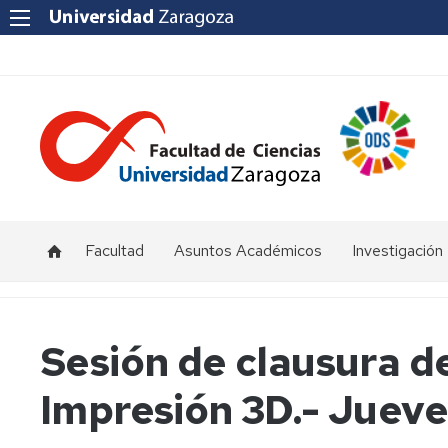
Facultad
Asuntos Académicos
Investigación
Presentación
Titulaciones
I+D+i
Unizar
Órganos
Calendario
Sesión de clausura de
de
y
Institutos
representación
horarios
y
Impresión 3D.- Jueves
Centros
Departamentos
Normativas
Grupos