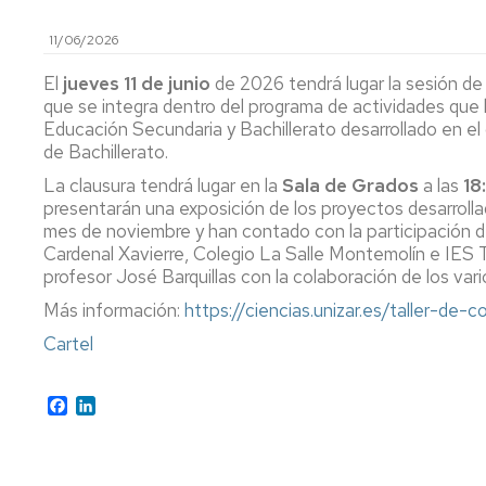
de
Actas
Innovación
Investigación
y
docente
11/06/2026
FC
Acuerdos
Consejo
Plan
El
jueves 11 de junio
de 2026 tendrá lugar la sesión de
de
Doctorado
tutor
que se integra dentro del programa de actividades que 
Facultad
y
Educación Secundaria y Bachillerato desarrollado en el
mentor
Departament
de Bachillerato.
Acuerdos
de
La clausura tendrá lugar en la
Movilidad
Sala de Grados
Perfil
a las
18
Comisión
del
presentarán una exposición de los proyectos desarrolla
Permanente
PDI
Acceso
mes de noviembre y han contado con la participación d
y
y
Cardenal Xavierre, Colegio La Salle Montemolín e IES Tor
Junta
matrícula
Biblioteca
profesor José Barquillas con la colaboración de los var
Electoral
Más información:
https://ciencias.unizar.es/taller-de
Trámites
Actividades
Elecciones
académicos
Cartel
Senatus
Becas
Científico
Facebook
LinkedIn
y
ayudas
Comisión
al
de
estudio