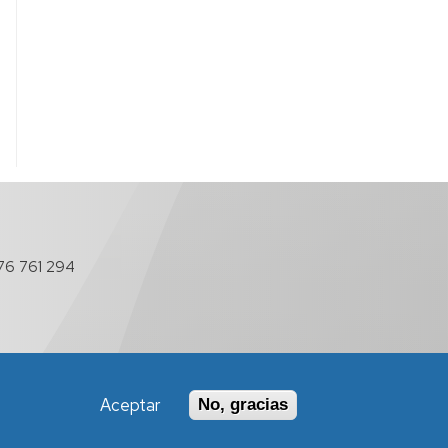
76 761 294
Aceptar
No, gracias