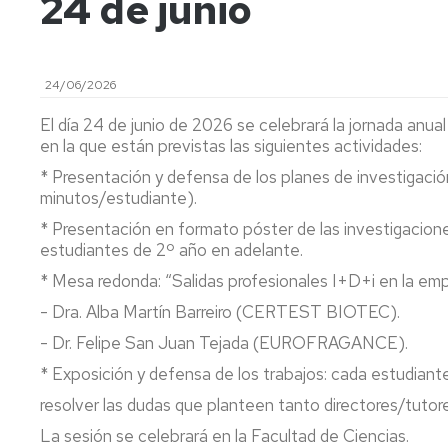
24 de junio
de
Actas
Innovación
Investigación
y
docente
FC
Acuerdos
Consejo
Plan
24/06/2026
de
Doctorado
tutor
Facultad
y
El día 24 de junio de 2026 se celebrará la jornada anua
mentor
Departament
en la que están previstas las siguientes actividades:
Acuerdos
de
Movilidad
Perfil
* Presentación y defensa de los planes de investigació
Comisión
del
minutos/estudiante).
Permanente
PDI
Acceso
* Presentación en formato póster de las investigacione
y
y
estudiantes de 2º año en adelante.
Junta
matrícula
Biblioteca
Electoral
* Mesa redonda: “Salidas profesionales I+D+i en la emp
Trámites
Actividades
Elecciones
- Dra. Alba Martín Barreiro (CERTEST BIOTEC).
académicos
- Dr. Felipe San Juan Tejada (EUROFRAGANCE).
Senatus
Becas
Científico
* Exposición y defensa de los trabajos: cada estudiant
y
ayudas
resolver las dudas que planteen tanto directores/tutor
Comisión
al
de
estudio
La sesión se celebrará en la Facultad de Ciencias.