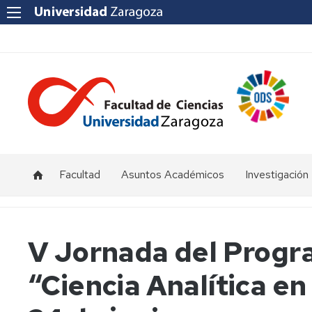
Facultad
Asuntos Académicos
Investigación
Presentación
Titulaciones
I+D+i
Unizar
Órganos
Calendario
V Jornada del Progr
de
y
Institutos
representación
horarios
y
“Ciencia Analítica en
Centros
Departamentos
Normativas
Grupos