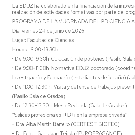
Igualdad,
La EDUZ ha colaborado en la financiación de la impresi
Diversidad
Actividades
realización de actividades formativas por parte del pr
e
Complementarias
Inclusión
PROGRAMA DE LA V JORNADA DEL PD CIENCIA A
Tutorías
Día: viernes 24 de junio de 2026
Imágenes
de
Impresos
Lugar: Facultad de Ciencias
la
Horario: 9:00-13:30h
Facultad
• De 9:00-9:30h: Colocación de pósteres (Pasillo Sala
Localización
• De 9:30-11:00h: Normativa EDUZ doctorado (coordina
Cómo
Investigación y Formación (estudiantes de 1er año) (au
llegar
• De 11:00-12:30 h: Visita y defensa de trabajos prese
(Pasillo Sala de Grados)
• De 12:30-13:30h: Mesa Redonda (Sala de Grados)
“Salidas profesionales I+D+i en la empresa privada”
- Dra. Alba Martín Barreiro (CERTEST BIOTEC).
- Dr. Felipe San Juan Tejada (EUROFRAGANCE).