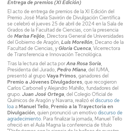
Entrega de premios (XI Edición)
El acto de entrega de premios de la XI Edición del
Premio José María Savirón de Divulgación Científica
se celebró el jueves 25 de abril de 2024 en la Sala de
Grados de la Facultad de Ciencias, con la presencia
de
Marisa Feijóo
, Directora General de Universidades
del Gobierno de Aragón,
Luis Morellón
, Decano de la
Facultad de Ciencias, y
Gloria Cuenca
, Vicerrectora
de Transferencia e Innovación Tecnológica.
Tras la lectura del acta por
Ana Rosa Soria
,
Presidenta del Jurado,
Pedro Miana
, del IUMA,
presentó al grupo
Vaya Primos
, ganadores del
Premio a Jóvenes Divulgadores
, que recogieron
Carlos Carbonell y Alejandro Mahillo, fundadores del
grupo.
Juan José Ortega
, del Colegio Oficial de
Químicos de Aragón y Navarra, realizó el
discurso de
loa
a
Manuel Tello
,
Premio a la Trayectoria en
Divulgación
, quien pronunció un emotivo
discurso de
agradecimiento
. Para finalizar la jornada, Manuel Tello
ofreció en el Aula Magna la conferencia de título
"Disfrutemos con la ciencia de la belleza de nuestro