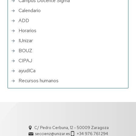
Campus Docente Sigma
Calendario
ADD
Horarios
IUnizar
BOUZ
CIPAJ
ayudICa
Recursos humanos
C/ Pedro Cerbuna, 12 - 50009 Zaragoza
seccienz@unizar.es
+34 976 761 294