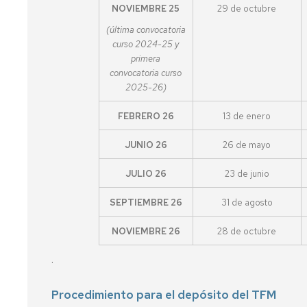
NOVIEMBRE 25
29 de octubre
e
Complementarias
Inclusión
(última convocatoria
Tutorías
curso 2024-25 y
Imágenes
primera
de
Impresos
convocatoria curso
la
2025-26)
Facultad
FEBRERO 26
13 de enero
Localización
JUNIO 26
26 de mayo
Cómo
llegar
JULIO 26
23 de junio
SEPTIEMBRE 26
31 de agosto
NOVIEMBRE 26
28 de octubre
.
Procedimiento para el depósito del TFM