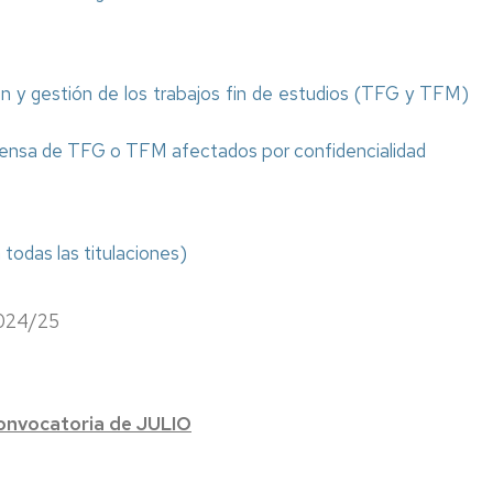
Miguel
Catalán:
investigador
y
n y gestión de los trabajos fin de estudios (TFG y TFM)
Maestro
Construyendo
efensa de TFG o TFM afectados por confidencialidad
la
Tabla
Periódica
Centenario
odas las titulaciones)
Primera
Licenciada
en
2024/25
la
Facultad
de
Ciencias
convocatoria de JULIO
Exposición
Biográfica
"Primeras