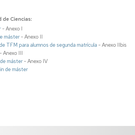
Doctoras
en
Ciencias"
 de Ciencias:
r
- Anexo I
Murales
antiguos
de máster
- Anexo II
a de TFM para alumnos de segunda matrícula
- Anexo IIbis
Zoel
- Anexo III
García
de
n de máster
- Anexo IV
Galdeano
fin de máster
Otros