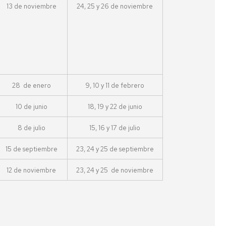
impresion
laboral
una
La
13 de noviembre
24, 25 y 26 de noviembre
3D
Nueva
ciencia
La
Cultura
de
Fac.
Programa
de
tu
Semana
Ciencias
Expertia
la
vida
de
con
Tierra
Inmersión
los
Enlaces
en
ODS
Año
de
Ciencias
Terremoto
Internacional
interés
28 de enero
9, 10 y 11 de febrero
de
de
#LovePlanet:
Used
la
Taller
Hacer
10 de junio
18, 19 y 22 de junio
de
Luz
de
arte
1953
talento
para
matemático
cambiar
8 de julio
15, 16 y 17 de julio
la
Pint
sociedad
of
Olimpiadas
15 de septiembre
23, 24 y 25 de septiembre
Science
Científicas
Bicicletas
12 de noviembre
23, 24 y 25 de noviembre
en
De
Hands
Ruanda
Copas
on
con
Particles
Ciencia
Vulcanólogas,
una
Diviértete