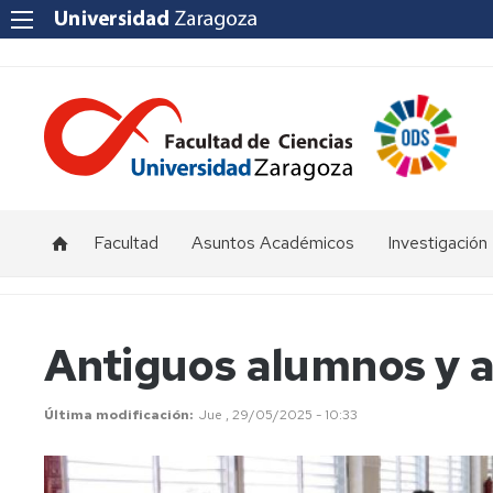
Facultad
Asuntos Académicos
Investigación
Presentación
Titulaciones
I+D+i
Unizar
Órganos
Calendario
Antiguos alumnos y 
de
y
Institutos
representación
horarios
y
Centros
Última modificación
Jue , 29/05/2025 - 10:33
Departamentos
Normativas
Grupos
de
Actas
Innovación
Investigación
y
docente