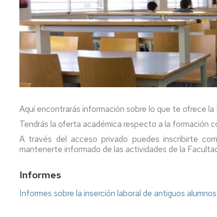
FC
Acuerdos
Consejo
Plan
de
Doctorado
tutor
Facultad
y
mentor
Departament
Acuerdos
de
Movilidad
Perfil
Comisión
del
Permanente
PDI
Acceso
y
y
Junta
matrícula
Biblioteca
Aquí encontrarás información sobre lo que te ofrece la 
Electoral
Tendrás la oferta académica respecto a la formación co
Trámites
Actividades
Elecciones
académicos
A través del acceso privado puedes inscribirte co
mantenerte informado de las actividades de la Facultad
Senatus
Becas
Científico
y
Informes
ayudas
Comisión
al
Informes sobre la inserción laboral de antiguos alumnos
de
estudio
Igualdad,
Diversidad
Actividades