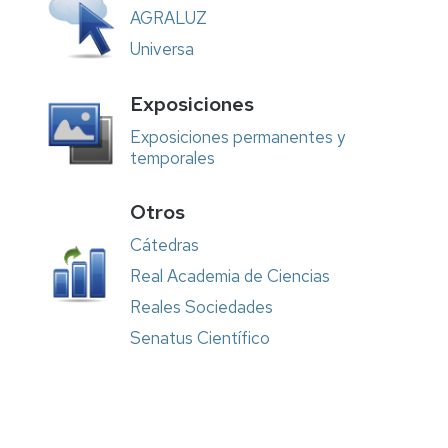
vida
Premio
con
AGRALUZ
desafiando
Don
la
Universa
a
Bosco
estadística
los
volcanes
Museos
Geología:
Exposiciones
La
Mujeres
cara
Exposiciones permanentes y
en
oculta
temporales
la
de
Ciencia
la
Otros
Ciencia
Geometría
Cátedras
Natural
Hi
l
Score
Real Academia de Ciencias
Science
Proyecto
Reales Sociedades
Libera-
SEO/BirdLife.
Senatus Científico
Unidos
contra
la
basuraleza