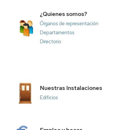
e
Complementarias
Inclusión
¿Quienes somos?
Tutorías
Imágenes
Órganos de representación
de
Impresos
Departamentos
la
Facultad
Directorio
Localización
Cómo
llegar
Nuestras Instalaciones
Edificios
Empleo y becas