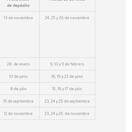
impresion
laboral
una
La
de depósito
3D
Nueva
ciencia
La
Cultura
de
Fac.
Programa
13 de noviembre
24, 25 y 26 de noviembre
de
tu
Semana
Ciencias
Expertia
la
vida
de
con
Tierra
Inmersión
los
Enlaces
en
ODS
Año
de
Ciencias
Terremoto
Internacional
interés
de
de
#LovePlanet:
Used
la
Taller
Hacer
de
Luz
de
arte
28 de enero
9, 10 y 11 de febrero
1953
talento
para
matemático
cambiar
10 de junio
18, 19 y 22 de junio
la
Pint
sociedad
of
Olimpiadas
8 de julio
15, 16 y 17 de julio
Science
Científicas
Bicicletas
15 de septiembre
23, 24 y 25 de septiembre
en
De
Hands
Ruanda
Copas
on
12 de noviembre
23, 24 y 25 de noviembre
con
Particles
Ciencia
Vulcanólogas,
una
Diviértete