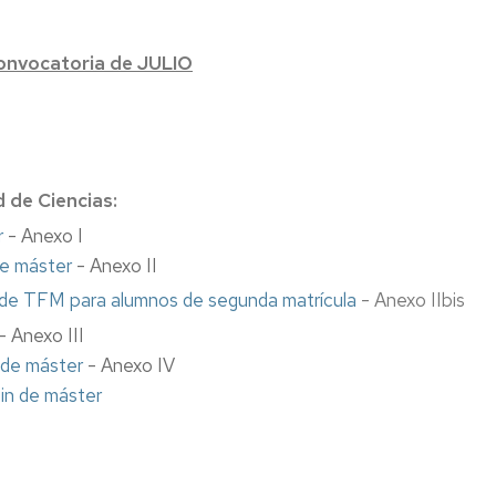
Doctoras
en
convocatoria de JULIO
Ciencias"
Murales
antiguos
Zoel
 de Ciencias:
García
de
r
- Anexo I
Galdeano
de máster
- Anexo II
Otros
a de TFM para alumnos de segunda matrícula
- Anexo IIbis
- Anexo III
n de máster
- Anexo IV
fin de máster