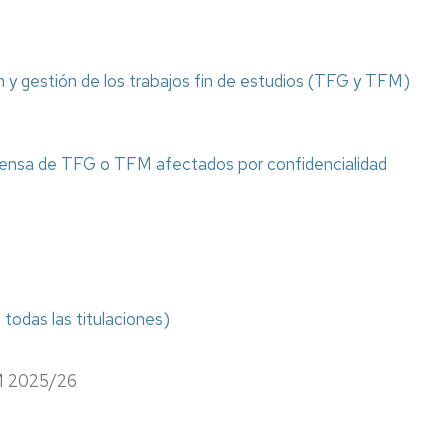
Miguel
Catalán:
investigador
y
 y gestión de los trabajos fin de estudios (TFG y TFM)
Maestro
Construyendo
la
efensa de TFG o TFM afectados por confidencialidad
Tabla
Periódica
Centenario
Primera
Licenciada
en
la
odas las titulaciones)
Facultad
de
Ciencias
FM 2025/26
Exposición
Biográfica
"Primeras