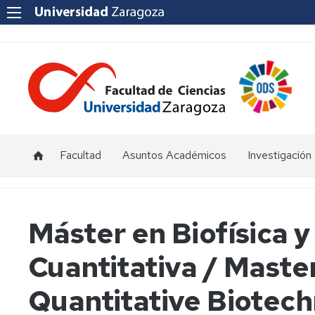
Facultad
Asuntos Académicos
Investigación
Presentación
Titulaciones
I+D+i
Unizar
Órganos
Calendario
Máster en Biofísica y
de
y
Institutos
representación
horarios
y
Cuantitativa / Master
Centros
Departamentos
Normativas
Grupos
Quantitative Biotec
de
Actas
Innovación
Investigación
y
docente