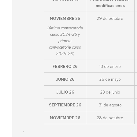
e
Complementarias
modificaciones
Inclusión
Tutorías
NOVIEMBRE 25
29 de octubre
Imágenes
(última convocatoria
de
Impresos
curso 2024-25 y
la
primera
Facultad
convocatoria curso
Localización
2025-26)
Cómo
FEBRERO 26
13 de enero
llegar
JUNIO 26
26 de mayo
JULIO 26
23 de junio
SEPTIEMBRE 26
31 de agosto
NOVIEMBRE 26
28 de octubre
.