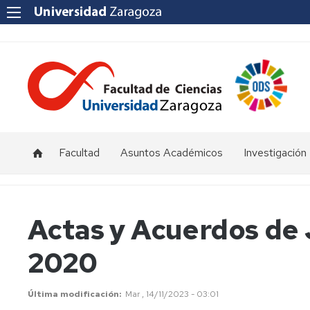
Facultad
Asuntos Académicos
Investigación
Presentación
Titulaciones
I+D+i
Unizar
Órganos
Calendario
Actas y Acuerdos de 
de
y
Institutos
representación
horarios
y
2020
Centros
Departamentos
Normativas
Grupos
de
Actas
Innovación
Última modificación
Mar , 14/11/2023 - 03:01
Investigación
y
docente