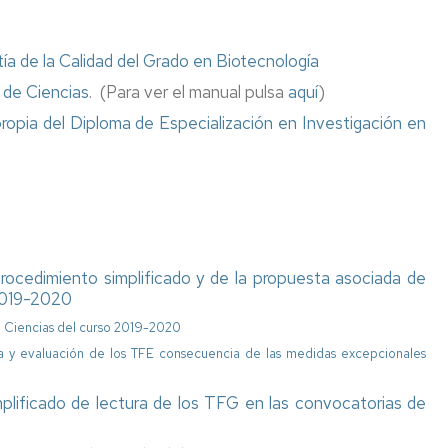
Miguel
Catalán:
investigador
a de la Calidad del Grado en Biotecnología
y
Maestro
 de Ciencias
. (Para ver el manual pulsa
aquí
)
ropia del Diploma de Especialización en Investigación en
Construyendo
la
Tabla
Periódica
Centenario
Primera
Licenciada
rocedimiento simplificado y de la propuesta asociada de
en
 2019-2020
la
Facultad
e Ciencias del curso 2019-2020
de
a y evaluación de los TFE consecuencia de las medidas excepcionales
Ciencias
mplificado de lectura de los TFG en las convocatorias de
Exposición
Biográfica
"Primeras