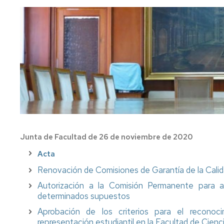
FC
Acuerdos
Consejo
Plan
de
Doctorado
tutor
Facultad
y
mentor
Departament
Acuerdos
de
Movilidad
Perfil
Comisión
del
Permanente
PDI
Acceso
y
y
Junta
matrícula
Biblioteca
Electoral
Trámites
Actividades
Junta de Facultad de 26 de noviembre de 2020
Elecciones
académicos
Acta
Senatus
Becas
Renovación de Comisiones de Garantía de la Calid
Científico
y
ayudas
Autorización a la Comisión Permanente para 
Comisión
al
determinados supuestos
de
estudio
Aprobación de los criterios para el reconoci
Igualdad,
Diversidad
representación estudiantil en la Facultad de Cienc
Actividades