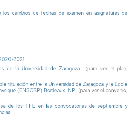
vida
Premio
con
desafiando
Don
la
de los cambios de fechas de examen en asignaturas de
a
Bosco
estadística
los
volcanes
Museos
Geología:
La
Mujeres
cara
en
oculta
la
de
Ciencia
la
o 2020-2021
Ciencia
cas de la Universidad de Zaragoza
(para ver el plan,
Geometría
Natural
Hi
Score
e titulación entre la Universidad de Zaragoza y la École
Science
Proyecto
t Physique (ENSCBP) Bordeaux INP
(para ver el convenio,
Libera-
SEO/BirdLife.
Unidos
nsa de los TFE en las convocatorias de septiembre y
contra
ncias
la
basuraleza