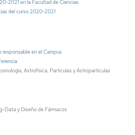
20-2021 en la Facultad de Ciencias
Doctoras
cias del curso 2020-2021
en
Ciencias"
Murales
antiguos
Zoel
o responsable en el Campus
García
de
ferencia
Galdeano
smología, Astrofísica, Partículas y Astropartículas
Otros
Big-Data y Diseño de Fármacos