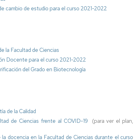
impresion
laboral
una
La
 de cambio de estudio para el curso 2021-2022
3D
Nueva
ciencia
La
Cultura
de
Fac.
Programa
de
tu
Semana
Ciencias
Expertia
la
vida
de
con
Tierra
Inmersión
los
Enlaces
en
ODS
Año
de
Ciencias
Terremoto
Internacional
interés
de la Facultad de Ciencias
de
de
#LovePlanet:
ción Docente para el curso 2021-2022
Used
la
Taller
Hacer
de
Luz
de
arte
rificación del Grado en Biotecnología
1953
talento
para
matemático
cambiar
la
Pint
sociedad
of
Olimpiadas
Science
Científicas
Bicicletas
a de la Calidad
en
De
Hands
Ruanda
Copas
on
ltad de Ciencias frente al COVID-19
(para ver el plan,
con
Particles
Ciencia
Vulcanólogas,
una
Diviértete
de la docencia en la Facultad de Ciencias durante el curso