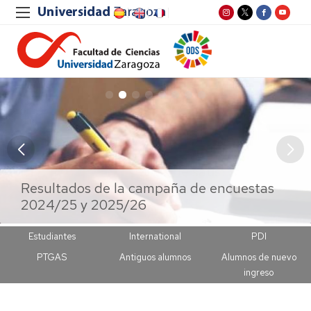
Campaña de encuestas de satisfacción de
Inserción Laboral de Titulados de la
la Universidad 2025/26 para Estudiantes,
Resultados de la campaña de encuestas
Facultad de Ciencias (Actualizado con
Asociaciones de Estudiantes de la
OBJETIVOS DE DESARROLLO
PDI y PTGAS
2024/25 y 2025/26
datos de la encuesta de 2025)
Facultad de Ciencias
DUDAS E INFORMACIÓN
SOSTENIBLE
Study at the Faculty of Science
Empleo y prácticas
Estudiantes
International
PDI
PTGAS
Antiguos alumnos
Alumnos de nuevo
ingreso