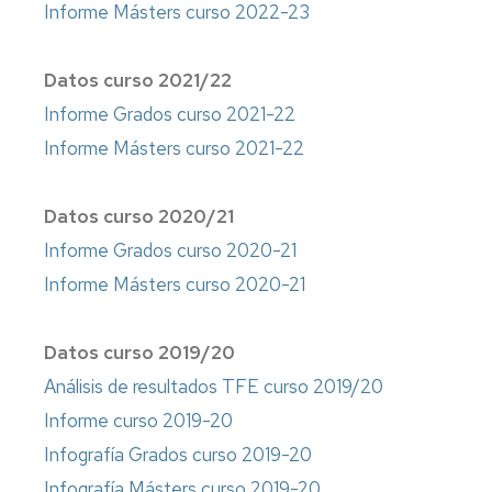
Informe Másters curso 2022-23
e
Complementarias
Inclusión
Tutorías
Datos curso 2021/22
Imágenes
de
Impresos
Informe Grados curso 2021-22
la
Informe Másters curso 2021-22
Facultad
Localización
Datos curso 2020/21
Cómo
Informe Grados curso 2020-21
llegar
Informe Másters curso 2020-21
Datos curso 2019/20
Análisis de resultados TFE curso 2019/20
Informe curso 2019-20
Infografía Grados curso 2019-20
Infografía Másters curso 2019-20