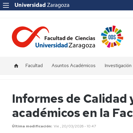
Facultad
Asuntos Académicos
Investigación
Presentación
Titulaciones
I+D+i
Unizar
Órganos
Calendario
Informes de Calidad 
de
y
Institutos
representación
horarios
y
académicos en la Fac
Centros
Departamentos
Normativas
Grupos
de
Actas
Innovación
Última modificación
Vie , 20/03/2026 - 10:47
Investigación
y
docente